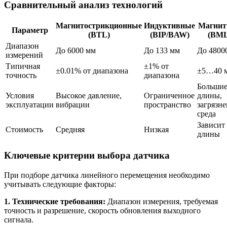
Сравнительный анализ технологий
Магнитострикционные
Индуктивные
Магнит
Параметр
(BTL)
(BIP/BAW)
(BML
Диапазон
До 6000 мм
До 133 мм
До 4800
измерений
Типичная
±1% от
±0.01% от диапазона
±5…40 
точность
диапазона
Больши
Условия
Высокое давление,
Ограниченное
длины,
эксплуатации
вибрации
пространство
загрязн
среда
Зависит
Стоимость
Средняя
Низкая
длины
Ключевые критерии выбора датчика
При подборе датчика линейного перемещения необходимо
учитывать следующие факторы:
1. Технические требования:
Диапазон измерения, требуемая
точность и разрешение, скорость обновления выходного
сигнала.