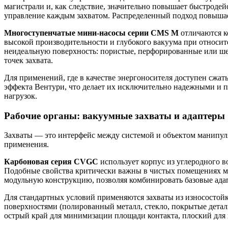
магистрали и, как следствие, значительно повышает быстродей
управление каждым захватом. Распределенный подход повышае
Многоступенчатые мини-насосы серии CMS M
отличаются к
высокой производительности и глубокого вакуума при относи
неидеальную поверхность: пористые, перфорированные или ш
точек захвата.
Для применений, где в качестве энергоносителя доступен сжат
эффекта Вентури, что делает их исключительно надежными и п
нагрузок.
Рабочие органы: вакуумные захваты и адаптеры
Захваты — это интерфейс между системой и объектом манипуля
применения.
Карбоновая серия CVGC
использует корпус из углеродного 
Подобные свойства критически важны в чистых помещениях мик
модульную конструкцию, позволяя комбинировать базовые ад
Для стандартных условий применяются захваты из износостойк
поверхностями (полированный металл, стекло, покрытые детал
острый край для минимизации площади контакта, плоский для