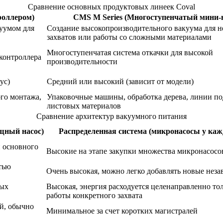
Сравнение основных продуктовых линеек Coval
роллером)
CMS M Series (Многоступенчатый мини-н
куумом для
Создание высокопроизводительного вакуума для н
захватов или работы со сложными материалами
Многоступенчатая система откачки для высокой
 контроллера
производительности
ус)
Средний или высокий (зависит от модели)
го монтажа,
Упаковочные машины, обработка дерева, линии по
листовых материалов
Сравнение архитектур вакуумного питания
щный насос)
Распределенная система (микронасосы у кажд
и основного
Высокие на этапе закупки множества микронасосо
тью
Очень высокая, можно легко добавлять новые нез
ных
Высокая, энергия расходуется целенаправленно то
работы конкретного захвата
ей, обычно
Минимальное за счет коротких магистралей