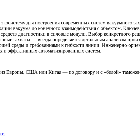
экосистему для построения современных систем вакуумного захв
рации вакуума до конечного взаимодействия с объектом. Ключе
я средств диагностики в силовые модули. Выбор конкретного р
овые захваты — всегда определяется детальным анализом произ
ющей среды и требованиями к гибкости линии. Инженерно-орие
ых и эффективных автоматизированных систем.
 из Европы, США или Китая — по договору и с «белой» таможе