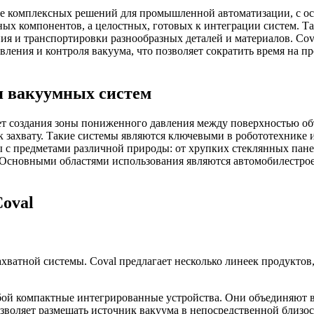
ве комплексных решений для промышленной автоматизации, с ос
ых компонентов, а целостных, готовых к интеграции систем. Т
ия и транспортировки разнообразных деталей и материалов. Co
вления и контроля вакуума, что позволяет сократить время на 
я вакуумных систем
ет создания зоны пониженного давления между поверхностью объ
 к захвату. Такие системы являются ключевыми в робототехнике
 с предметами различной природы: от хрупких стеклянных пан
 Основными областями использования являются автомобилестрое
oval
хватной системы. Coval предлагает несколько линеек продуктов
ой компактные интегрированные устройства. Они объединяют в
зволяет размещать источник вакуума в непосредственной близос