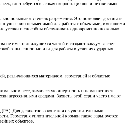
еек, где требуется высокая скорость циклов и независимое
ельно повышают степень разрежения. Это позволяет достигать
 данную серию незаменимой для работы с объектами, имеющими
е утечки и способны обслуживать одновременно несколько
тва не имеют движущихся частей и создают вакуум за счет
сокой запыленностью или для работы в условиях ударных
ей, различающихся материалом, геометрией и областью
нимальном весе, химическую инертность и немагнитность.
ски агрессивными средами. Захваты этой серии часто имеют
(PA). Для деликатного контакта с чувствительными
ости. Геометрия уплотнительной кромки также варьируется:
нейных объектов.