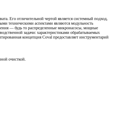
ата. Его отличительной чертой является системный подход,
выми техническими аспектами являются модульность
ешения — будь то распределенные микронасосы, мощные
водственной задачи: характеристиками обрабатываемых
нтированная концепция Coval предоставляет инструментарий
нной очисткой.