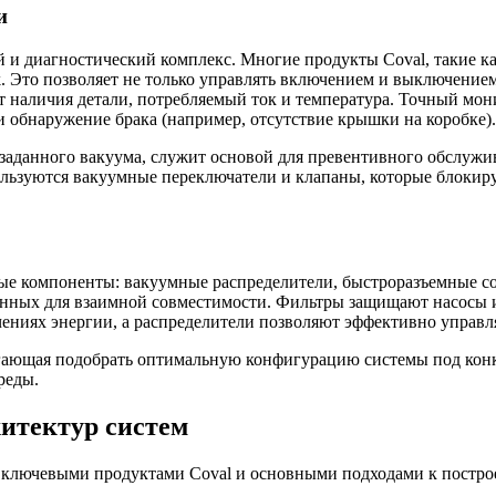
и
й и диагностический комплекс. Многие продукты Coval, такие
. Это позволяет не только управлять включением и выключением
кт наличия детали, потребляемый ток и температура. Точный мо
ли обнаружение брака (например, отсутствие крышки на коробке).
заданного вакуума, служит основой для превентивного обслужи
ользуются вакуумные переключатели и клапаны, которые блокир
ые компоненты: вакуумные распределители, быстроразъемные со
нных для взаимной совместимости. Фильтры защищают насосы и
ниях энергии, а распределители позволяют эффективно управля
гающая подобрать оптимальную конфигурацию системы под конкр
реды.
итектур систем
ключевыми продуктами Coval и основными подходами к постро