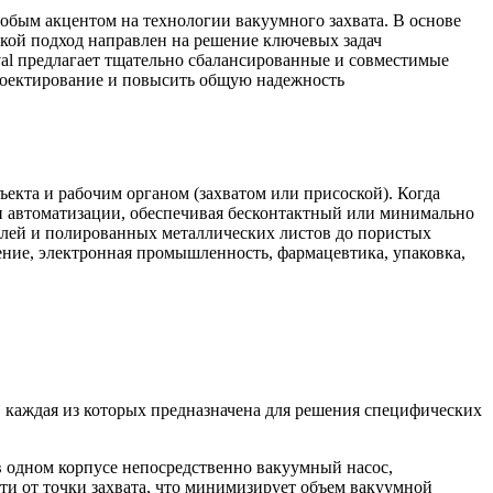
обым акцентом на технологии вакуумного захвата. В основе
акой подход направлен на решение ключевых задач
val предлагает тщательно сбалансированные и совместимые
проектирование и повысить общую надежность
екта и рабочим органом (захватом или присоской). Когда
 и автоматизации, обеспечивая бесконтактный или минимально
елей и полированных металлических листов до пористых
ние, электронная промышленность, фармацевтика, упаковка,
, каждая из которых предназначена для решения специфических
 одном корпусе непосредственно вакуумный насос,
ти от точки захвата, что минимизирует объем вакуумной