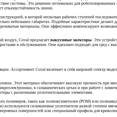
ствие системы. Это решение оптимально для роботизированных яч
т отказоустойчивость линии.
онструкцией, в которой несколько рабочих ступеней последоват
тельно небольших габаритах. Подобные характеристики делают
ероховатые материалы. Они эффективно компенсируют возможны
ый воздух, Coval предлагает
вакуумные эжекторы
. Эти устройс
ростыми в обслуживании. Они идеально подходят для сред с вы
ции. Ассортимент Coval включает в себя широкий спектр модел
волокна. Этот материал обеспечивает высокую прочность при ми
роэлектроники, в гальванических цехах и при работе с химиче
аптеры с различными уплотнительными элементами.
их полимеров, таких как полиоксиметилен (POM) или полиамид 
и) используются силиконовые уплотнители разной степени мягк
 неровных поверхностей или специальный профиль для криволи