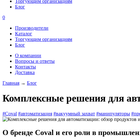
Торгующим организациям
Блог
0
Производители
Каталог
Торгующим организациям
Блог
О компании
Вопросы и ответы
Контакты
Доставка
Главная
→
Блог
Комплексные решения для авт
#Coval
#автоматизация
#вакуумный захват
#манипуляторы
#пр
О бренде Coval и его роли в промышле