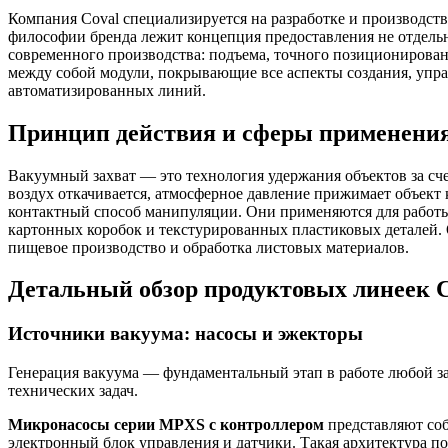
Компания Coval специализируется на разработке и производст
философии бренда лежит концепция предоставления не отдельн
современного производства: подъема, точного позиционирован
между собой модули, покрывающие все аспекты создания, упра
автоматизированных линий.
Принцип действия и сферы применени
Вакуумный захват — это технология удержания объектов за сч
воздух откачивается, атмосферное давление прижимает объект
контактный способ манипуляции. Они применяются для работы
картонных коробок и текстурированных пластиковых деталей.
пищевое производство и обработка листовых материалов.
Детальный обзор продуктовых линеек C
Источники вакуума: насосы и эжекторы
Генерация вакуума — фундаментальный этап в работе любой за
технических задач.
Микронасосы серии MPXS с контроллером
представляют соб
электронный блок управления и датчики. Такая архитектура по