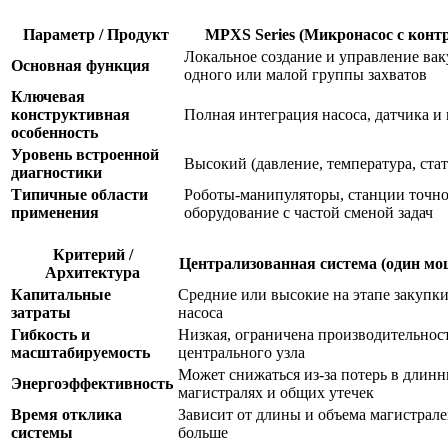
Параметр / Продукт
MPXS Series (Микронасос с конт
Локальное создание и управление ва
Основная функция
одного или малой группы захватов
Ключевая
конструктивная
Полная интеграция насоса, датчика и
особенность
Уровень встроенной
Высокий (давление, температура, стат
диагностики
Типичные области
Роботы-манипуляторы, станции точно
применения
оборудование с частой сменой задач
Критерий /
Централизованная система (один мо
Архитектура
Капитальные
Средние или высокие на этапе закупк
затраты
насоса
Гибкость и
Низкая, ограничена производительнос
масштабируемость
центрального узла
Может снижаться из-за потерь в длин
Энергоэффективность
магистралях и общих утечек
Время отклика
Зависит от длины и объема магистрал
системы
больше