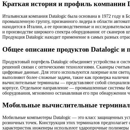
Краткая история и профиль компании D
Итальянская компания Datalogic была основана в 1972 году в 
промышленную группу, признанного лидера в области автома
находится в Италии, а ее производственные и исследовательск
и производстве широкого спектра оборудования: от сканеров
Продукция Datalogic находит применение в самых разных отрас
Общее описание продуктов Datalogic и
Продуктовый портфель Datalogic объединяет устройства и сис
решений связан с оптическими технологиями. Сканеры считыв
цифровые данные. Для этого используются лазерные или свет
выполняют более сложные задачи, такие как проверка наличия
вычислительные терминалы — представляют собой специализ
корпусе. Отдельное направление — промышленные системы безо
оборудования, мгновенно останавливая его при обнаружении ч
Мобильные вычислительные терминалы
Мобильные компьютеры Datalogic — это класс защищенных уст
розничных точек. Конструкция этих терминалов предполагает 
характеристик инженеры используют ударопрочные полимеры 