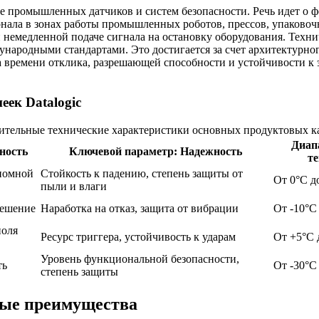
е промышленных датчиков и систем безопасности. Речь идет о ф
онала в зонах работы промышленных роботов, прессов, упаково
немедленной подаче сигнала на остановку оборудования. Технич
народными стандартами. Это достигается за счет архитектурно
а времени отклика, разрешающей способности и устойчивости к
ек Datalogic
ительные технические характеристики основных продуктовых ка
Диап
ность
Ключевой параметр: Надежность
т
ономной
Стойкость к падению, степень защиты от
От 0°C д
пыли и влаги
решение
Наработка на отказ, защита от вибрации
От -10°C
поля
Ресурс триггера, устойчивость к ударам
От +5°C 
Уровень функциональной безопасности,
ть
От -30°C
степень защиты
ные преимущества