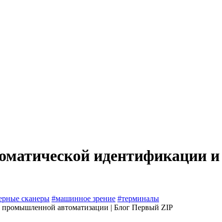
томатической идентификации 
ерные сканеры
#машинное зрение
#терминалы