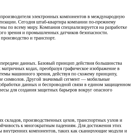
ого производителя электронных компонентов в международную
тизации. Сегодня штаб-квартира компании по-прежнему
ены по всему миру. Компания специализируется на разработке
ого зрения и промышленных датчиков безопасности.
 производство и транспорт.
 и передачи данных. Базовый принцип действия большинства
матричных кодах, преобразуя графическое изображение в
стемы машинного зрения, действуя по схожему принципу,
ние символов. Другой значимый сегмент — мобильные
бработки данных и беспроводной связи в едином защищенном
есы для создания защитных барьеров вокруг опасного
х складов, производственных цехов, транспортных узлов и
тойчивость к многократным падениям. Для достижения этих
 внутренних компонентов, таких как сканирующие модули и