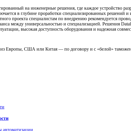
нтированный на инженерные решения, где каждое устройство ра
лючается в глубине проработки специализированных решений и 
етного проекта специалистам по внедрению рекомендуется пров
аланса между универсальностью и специализацией. Решения Data
луатации, высокая доступность оборудования и надежная совме
 из Европы, США или Китая — по договору и с «белой» таможе
ости