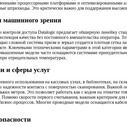
ременными процессорными платформами и оптимизированными ал
ные штрихкоды. Это критически важно для поддержания высоког
и машинного зрения
 контроля доступа Datalogic предлагает обширную линейку ста
нспекция качества без постоянного вмешательства оператора. 
щью сложной системы призм и зеркал создается плотная сетка л
кте. Ключевыми техническими параметрами в этой категории яв
омышленные модели часто оснащаются системами принудительно
при отрицательных температурах.
и и сферы услуг
евного использования на кассовых узлах, в библиотеках, на ск
, и надежности контакта с поверхностью сканирования. Важной о
ких метров. Это позволяет работать как с кодом на этикетке то
е. Помимо скорости первого считывания, важным критерием для 
бизнес-процессов. Многие проводные модели оснащаются кабеля
опасности