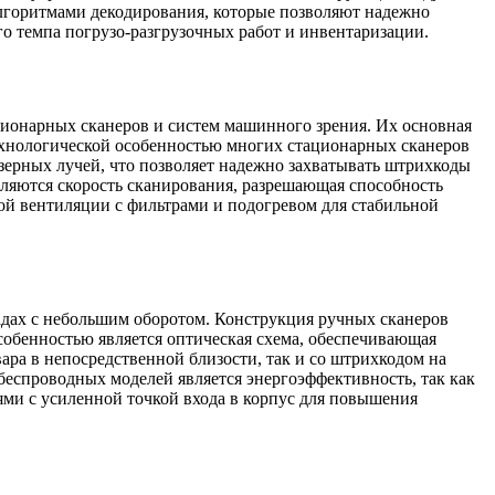
горитмами декодирования, которые позволяют надежно
о темпа погрузо-разгрузочных работ и инвентаризации.
ционарных сканеров и систем машинного зрения. Их основная
Технологической особенностью многих стационарных сканеров
азерных лучей, что позволяет надежно захватывать штрихкоды
ляются скорость сканирования, разрешающая способность
й вентиляции с фильтрами и подогревом для стабильной
ладах с небольшим оборотом. Конструкция ручных сканеров
собенностью является оптическая схема, обеспечивающая
вара в непосредственной близости, так и со штрихкодом на
беспроводных моделей является энергоэффективность, так как
ми с усиленной точкой входа в корпус для повышения