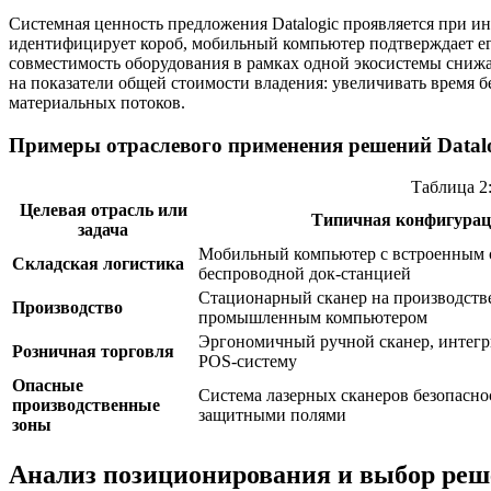
Системная ценность предложения Datalogic проявляется при и
идентифицирует короб, мобильный компьютер подтверждает его 
совместимость оборудования в рамках одной экосистемы снижае
на показатели общей стоимости владения: увеличивать время 
материальных потоков.
Примеры отраслевого применения решений Datalo
Таблица 2
Целевая отрасль или
Типичная конфигурац
задача
Мобильный компьютер с встроенным с
Складская логистика
беспроводной док-станцией
Стационарный сканер на производств
Производство
промышленным компьютером
Эргономичный ручной сканер, интег
Розничная торговля
POS-систему
Опасные
Система лазерных сканеров безопасн
производственные
защитными полями
зоны
Анализ позиционирования и выбор ре