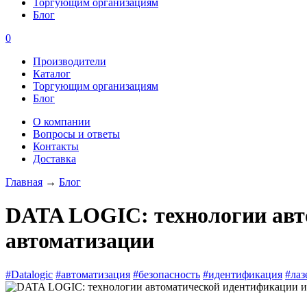
Торгующим организациям
Блог
0
Производители
Каталог
Торгующим организациям
Блог
О компании
Вопросы и ответы
Контакты
Доставка
Главная
→
Блог
DATA LOGIC: технологии ав
автоматизации
#Datalogic
#автоматизация
#безопасность
#идентификация
#лаз