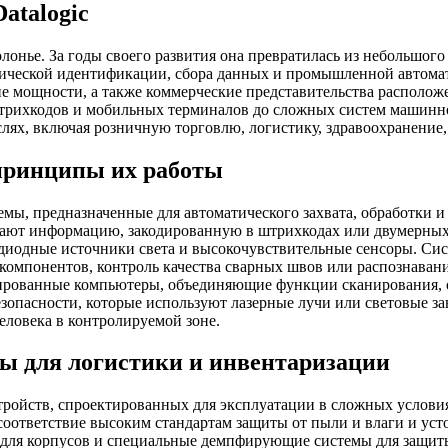
atalogic
Болонье. За годы своего развития она превратилась из небольш
тической идентификации, сбора данных и промышленной автома
ие мощности, а также коммерческие представительства располож
 штрихкодов и мобильных терминалов до сложных систем машинн
лях, включая розничную торговлю, логистику, здравоохранение,
 принципы их работы
темы, предназначенные для автоматического захвата, обработки
ают информацию, закодированную в штрихкодах или двумерных 
одиодные источники света и высокочувствительные сенсоры. Си
 компонентов, контроль качества сварных швов или распознава
ированные компьютеры, объединяющие функции сканирования, о
пасности, которые используют лазерные лучи или световые зав
еловека в контролируемой зоне.
 для логистики и инвентаризации
ройств, спроектированных для эксплуатации в сложных условия
соответствие высоким стандартам защиты от пыли и влаги и ус
для корпусов и специальные демпфирующие системы для защиты