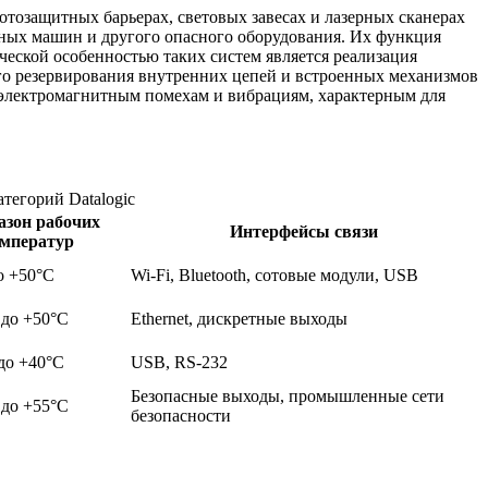
отозащитных барьерах, световых завесах и лазерных сканерах
чных машин и другого опасного оборудования. Их функция
еской особенностью таких систем является реализация
го резервирования внутренних цепей и встроенных механизмов
 электромагнитным помехам и вибрациям, характерным для
тегорий Datalogic
азон рабочих
Интерфейсы связи
емператур
о +50°C
Wi-Fi, Bluetooth, сотовые модули, USB
 до +50°C
Ethernet, дискретные выходы
до +40°C
USB, RS-232
Безопасные выходы, промышленные сети
 до +55°C
безопасности