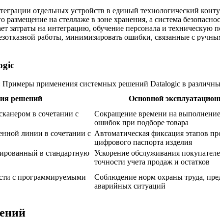
нтеграции отдельных устройств в единый технологический конту
размещение на стеллаже в зоне хранения, а система безопасност
т затраты на интеграцию, обучение персонала и техническую по
безотказной работы, минимизировать ошибки, связанные с ручн
gic
: Примеры применения системных решений Datalogic в различны
ия решений
Основной эксплуатацио
канером в сочетании с
Сокращение времени на выполнение
ошибок при подборе товара
енной линии в сочетании с
Автоматическая фиксация этапов про
цифрового паспорта изделия
рированный в стандартную
Ускорение обслуживания покупател
точности учета продаж и остатков
ости с программируемыми
Соблюдение норм охраны труда, пр
аварийных ситуаций
шений