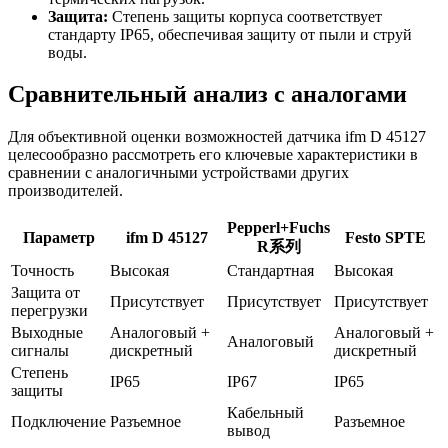
Защита:
Степень защиты корпуса соответствует
стандарту IP65, обеспечивая защиту от пыли и струй
воды.
Сравнительный анализ с аналогами
Для объективной оценки возможностей датчика ifm D 45127
целесообразно рассмотреть его ключевые характеристики в
сравнении с аналогичными устройствами других
производителей.
Pepperl+Fuchs
Параметр
ifm D 45127
Festo SPTE
R系列
Точность
Высокая
Стандартная
Высокая
Защита от
Присутствует
Присутствует
Присутствует
перегрузки
Выходные
Аналоговый +
Аналоговый +
Аналоговый
сигналы
дискретный
дискретный
Степень
IP65
IP67
IP65
защиты
Кабельный
Подключение
Разъемное
Разъемное
вывод