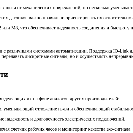
защита от механических повреждений, но несколько уменьшаетс
ких датчиков важно правильно ориентировать их относительно 
 или M8, что обеспечивает надежность соединения и быстроту 
 с различными системами автоматизации. Поддержка IO-Link дл
 передавать дискретные сигналы, но и осуществлять непрерывн
сти
выделяющих их на фоне аналогов других производителей:
х, уменьшающий отложение грязи и обеспечивающий стабильност
е надежность и долговечность электрических подключений.
чая счетчик рабочих часов и мониторинг качества эхо-сигнала.