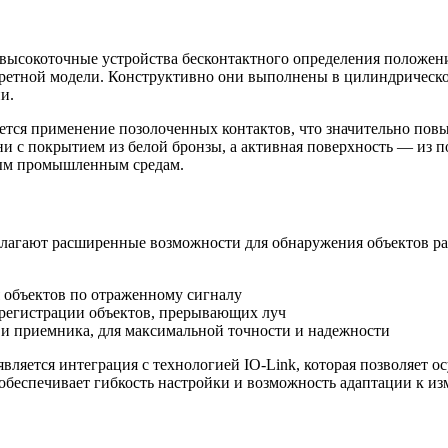
высокоточные устройства бесконтактного определения положени
нкретной модели. Конструктивно они выполнены в цилиндрическо
и.
тся применение позолоченных контактов, что значительно повы
и с покрытием из белой бронзы, а активная поверхность — из п
ным промышленным средам.
лагают расширенные возможности для обнаружения объектов раз
 объектов по отраженному сигналу
 регистрации объектов, прерывающих луч
 и приемника, для максимальной точности и надежности
ляется интеграция с технологией IO-Link, которая позволяет о
 обеспечивает гибкость настройки и возможность адаптации к 