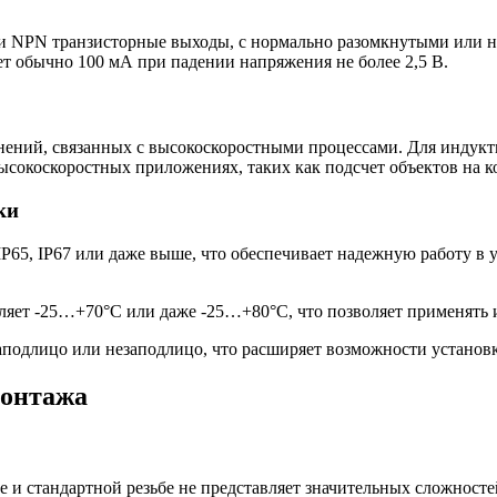
и NPN транзисторные выходы, с нормально разомкнутыми или 
т обычно 100 мА при падении напряжения не более 2,5 В.
ений, связанных с высокоскоростными процессами. Для индукти
 высокоскоростных приложениях, таких как подсчет объектов на 
ки
65, IP67 или даже выше, что обеспечивает надежную работу в 
ляет -25…+70°C или даже -25…+80°C, что позволяет применять 
подлицо или незаподлицо, что расширяет возможности установк
монтажа
и стандартной резьбе не представляет значительных сложностей