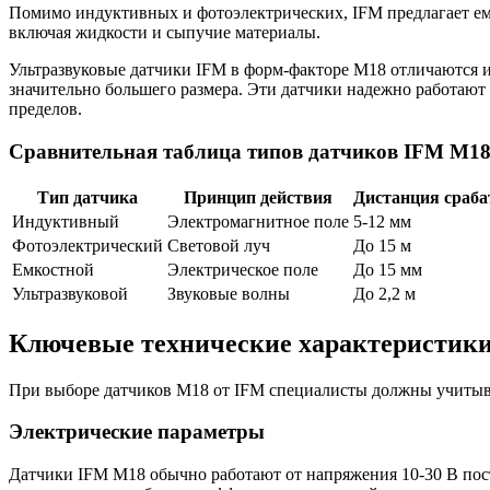
Помимо индуктивных и фотоэлектрических, IFM предлагает емк
включая жидкости и сыпучие материалы.
Ультразвуковые датчики IFM в форм-факторе M18 отличаются и
значительно большего размера. Эти датчики надежно работают 
пределов.
Сравнительная таблица типов датчиков IFM M1
Тип датчика
Принцип действия
Дистанция сраб
Индуктивный
Электромагнитное поле
5-12 мм
Фотоэлектрический
Световой луч
До 15 м
Емкостной
Электрическое поле
До 15 мм
Ультразвуковой
Звуковые волны
До 2,2 м
Ключевые технические характеристики
При выборе датчиков M18 от IFM специалисты должны учитыва
Электрические параметры
Датчики IFM M18 обычно работают от напряжения 10-30 В пос