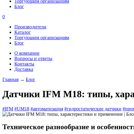
Торгующим организациям
Блог
0
Производители
Каталог
Торгующим организациям
Блог
О компании
Вопросы и ответы
Контакты
Доставка
Главная
→
Блог
Датчики IFM M18: типы, хар
#IFM
#UM18
#автоматизация
#гидростатические датчики
#про
Техническое разнообразие и особеннос