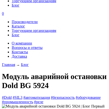
Торгующим организациям
Блог
0
Производители
Каталог
Торгующим организациям
Блог
О компании
Вопросы и ответы
Контакты
Доставка
Главная
→
Блог
Модуль аварийной остановки
Dold BG 5924
#Dold
#SIL3
#автоматизация
#безопасность
#оборудование
#промышленность
#реле