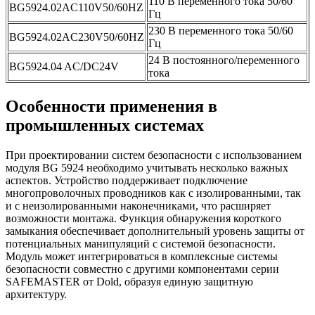
110 В переменного тока 50/60
BG5924.02AC110V50/60HZ
Гц
230 В переменного тока 50/60
BG5924.02AC230V50/60HZ
Гц
24 В постоянного/переменного
BG5924.04 AC/DC24V
тока
Особенности применения в
промышленных системах
При проектировании систем безопасности с использованием
модуля BG 5924 необходимо учитывать несколько важных
аспектов. Устройство поддерживает подключение
многопроволочных проводников как с изолированными, так
и с неизолированными наконечниками, что расширяет
возможности монтажа. Функция обнаружения короткого
замыкания обеспечивает дополнительный уровень защиты от
потенциальных манипуляций с системой безопасности.
Модуль может интегрироваться в комплексные системы
безопасности совместно с другими компонентами серии
SAFEMASTER от Dold, образуя единую защитную
архитектуру.