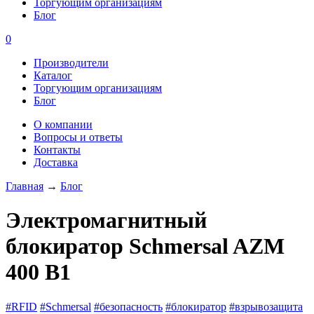
Торгующим организациям
Блог
0
Производители
Каталог
Торгующим организациям
Блог
О компании
Вопросы и ответы
Контакты
Доставка
Главная
→
Блог
Электромагнитный
блокиратор Schmersal AZM
400 B1
#RFID
#Schmersal
#безопасность
#блокиратор
#взрывозащита