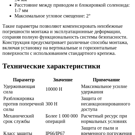
Расстояние между приводом и блокировкой соленоида:
1-7 мм
Максимальное угловое смещение: 2°
Такие параметры позволяют компенсировать неизбежные
погрешности монтажа и эксплуатационные деформации,
сохраняя полную функциональность системы безопасности.
Конструкция предусматривает различные способы монтажа,
включая установку на вертикальные и горизонтальные
поверхности с использованием стандартного крепежа.
Технические характеристики
Параметр
Значение
Примечание
Удерживающая
Максимальное усилие
10000 Н
сила
удержания
Разблокировка
Защита от
против поперечной
300 Н
несанкционированного
силы
доступа
Механический
Более 1 000 000
Расчетный ресурс при
срок службы
операций
нормальных условиях
Защита от пыли и
Класс защиты
IP66/IP67
временного погружения