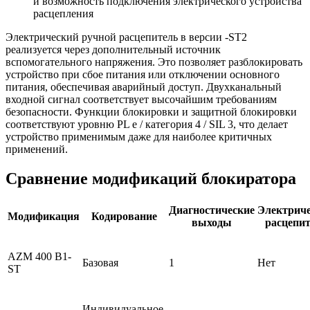
и возможность подключения электрического устройства
расцепления
Электрический ручной расцепитель в версии -ST2
реализуется через дополнительный источник
вспомогательного напряжения. Это позволяет разблокировать
устройство при сбое питания или отключении основного
питания, обеспечивая аварийный доступ. Двухканальный
входной сигнал соответствует высочайшим требованиям
безопасности. Функции блокировки и защитной блокировки
соответствуют уровню PL e / категория 4 / SIL 3, что делает
устройство применимым даже для наиболее критичных
применений.
Сравнение модификаций блокиратора
Диагностические
Электрич
Модификация
Кодирование
выходы
расцепи
AZM 400 B1-
Базовая
1
Нет
ST
Индивидуальное,