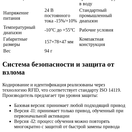
в воду
24 В
Стандартный
Напряжение
постоянного
промышленный
питания
тока -15%/+10%
диапазон
Температурный
-10°C до +55°C
Рабочие условия
диапазон
Габаритные
Компактная
157×78×47 мм
размеры
конструкция
Вес
94 г
Система безопасности и защита от
взлома
Кодирование и идентификация реализованы через
технологию RFID, что соответствует стандарту ISO 14119.
Производитель предлагает три уровня защиты:
Базовая версия: принимает любой подходящий привод
Версия -I1: принимает только привод, обученный при
первоначальной активации
Версия -I2: процесс обучения можно повторять
многократно с защитой от быстрой замены привода