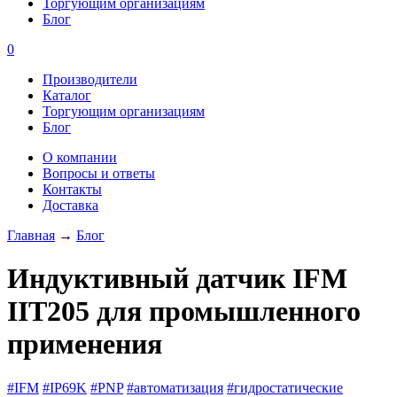
Торгующим организациям
Блог
0
Производители
Каталог
Торгующим организациям
Блог
О компании
Вопросы и ответы
Контакты
Доставка
Главная
→
Блог
Индуктивный датчик IFM
IIT205 для промышленного
применения
#IFM
#IP69K
#PNP
#автоматизация
#гидростатические