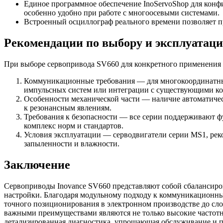
Единое программное обеспечение InoServoShop для конфи
особенно удобно при работе с многоосевыми системами.
Встроенный осциллограф реального времени позволяет 
Рекомендации по выбору и эксплуатац
При выборе сервопривода SV660 для конкретного применения с
Коммуникационные требования — для многокоординатных
импульсных систем или интеграции с существующими к
Особенности механической части — наличие автоматичес
к резонансным явлениям.
Требования к безопасности — все серии поддерживают ф
комплекс норм и стандартов.
Условия эксплуатации — серводвигатели серии MS1, реко
запыленности и влажности.
Заключение
Сервоприводы Inovance SV660 представляют собой сбалансир
настройки. Благодаря модульному подходу к коммуникационны
точного позиционирования в электронном производстве до с
важными преимуществами являются не только высокие частотн
детализированная диагностика, упрощающая обслуживание и п