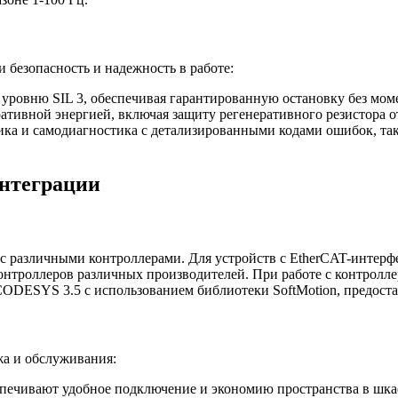
езопасность и надежность в работе:
уровню SIL 3, обеспечивая гарантированную остановку без моме
тивной энергией, включая защиту регенеративного резистора от
а и самодиагностика с детализированными кодами ошибок, таки
нтеграции
различными контроллерами. Для устройств с EtherCAT-интерфе
онтроллеров различных производителей. При работе с контролл
е CODESYS 3.5 с использованием библиотеки SoftMotion, предо
а и обслуживания:
печивают удобное подключение и экономию пространства в шка