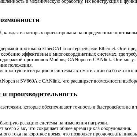
шленность и механическую обработку. Их конструкция и функц
возможности
 каждая из которых ориентирована на определенные протоколы 
ржкой протокола EtherCAT и интерфейсами Ethernet. Они предн
 особенно эффективны в многокоординатных системах, где треб
ддержкой протоколов Modbus, CANopen и CANlink. Они могут 
ание положения.
ая простую интеграцию в системы автоматизации на базе этого
open и SV660A с CANlink, что расширяет возможности выбора 
 и производительность
ателями, которые обеспечивают точность и быстродействие в 
 быструю реакцию системы на изменения нагрузки.
всего 2 мс, что сокращает общее время цикла оборудования.
ого тока на короткое время, что позволяет преодолевать пиков