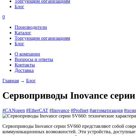
Торгующим организациям
Блог
0
Производители
Каталог
Торгующим организациям
Блог
О компании
Вопросы и ответы
Контакты
Доставка
Главная
→
Блог
Сервоприводы Inovance серии
#CANopen
#EtherCAT
#Inovance
#Profinet
#автоматизация
#поз
Сервоприводы Inovance серии SV660 представляют собой сов
коммуникационных возможностей. Эти устройства, доступные в