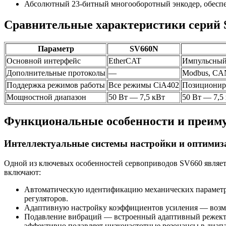
Абсолютный 23-битный многооборотный энкодер, обеспе
Сравнительные характеристики серий 
Параметр
SV660N
Основной интерфейс
EtherCAT
Импульсный
Дополнительные протоколы
—
Modbus, CA
Поддержка режимов работы
Все режимы CiA402
Позициониро
Мощностной диапазон
50 Вт — 7,5 кВт
50 Вт — 7,5
Функциональные особенности и преим
Интеллектуальные системы настройки и оптимиз
Одной из ключевых особенностей сервоприводов SV660 являет
включают:
Автоматическую идентификацию механических параметро
регуляторов.
Адаптивную настройку коэффициентов усиления — возмож
Подавление вибраций — встроенный адаптивный режекто
эффективно подавляет низкочастотные резонансы в диапа