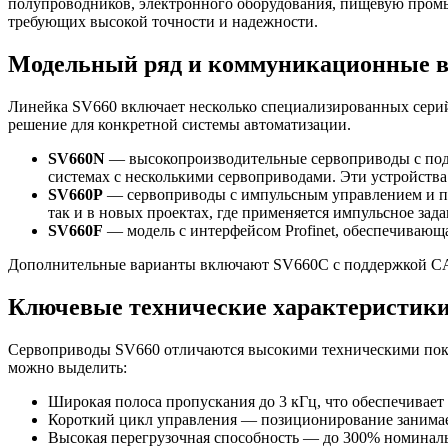
полупроводников, электронного оборудования, пищевую промы
требующих высокой точности и надежности.
Модельный ряд и коммуникационные 
Линейка SV660 включает несколько специализированных серий,
решение для конкретной системы автоматизации.
SV660N
— высокопроизводительные сервоприводы с подде
системах с несколькими сервоприводами. Эти устройства
SV660P
— сервоприводы с импульсным управлением и по
так и в новых проектах, где применяется импульсное зад
SV660F
— модель с интерфейсом Profinet, обеспечивающ
Дополнительные варианты включают SV660C с поддержкой CAN
Ключевые технические характеристики
Сервоприводы SV660 отличаются высокими техническими показ
можно выделить:
Широкая полоса пропускания до 3 кГц, что обеспечивает
Короткий цикл управления — позиционирование занимает 
Высокая перегрузочная способность — до 300% номинальн