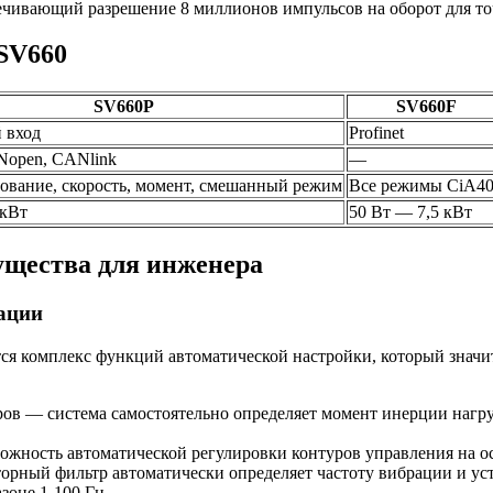
чивающий разрешение 8 миллионов импульсов на оборот для т
SV660
SV660P
SV660F
 вход
Profinet
Nopen, CANlink
—
вание, скорость, момент, смешанный режим
Все режимы CiA4
 кВт
50 Вт — 7,5 кВт
ущества для инженера
ации
ся комплекс функций автоматической настройки, который значи
в — система самостоятельно определяет момент инерции нагру
ность автоматической регулировки контуров управления на ос
рный фильтр автоматически определяет частоту вибрации и у
зоне 1-100 Гц.