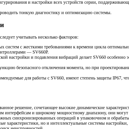
гурирования и настройки всех устройств серии, поддерживающе
проводить тонкую диагностику и оптимизацию системы.
ии
ледует учитывать несколько факторов:
 систем с жесткими требованиями к времени цикла оптимальны
онтроллерами — SV660P.
кой настройки и подавления вибраций делает SV660 особенно 
ункцию безопасного отключения момента, но при проектирован
мендуемые для работы с SV660, имеют степень защиты IP67, чт
ованное решение, сочетающее высокие динамические характерис
м интерфейсам и широкому мощностному диапазону, они могут 
ложных синхронизированных операций в упаковочном и обрабат
ые характеристики, но и интеллектуальные системы настройки,
оиск неисправностей.