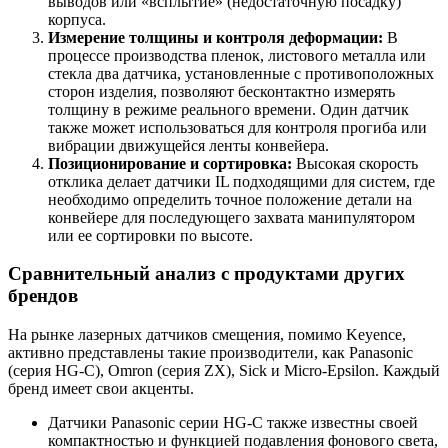
выводов или «всплытие» (недостаточную посадку)
корпуса.
Измерение толщины и контроля деформации:
В
процессе производства пленок, листового металла или
стекла два датчика, установленные с противоположных
сторон изделия, позволяют бесконтактно измерять
толщину в режиме реального времени. Один датчик
также может использоваться для контроля прогиба или
вибрации движущейся ленты конвейера.
Позиционирование и сортировка:
Высокая скорость
отклика делает датчики IL подходящими для систем, где
необходимо определить точное положение детали на
конвейере для последующего захвата манипулятором
или ее сортировки по высоте.
Сравнительный анализ с продуктами других
брендов
На рынке лазерных датчиков смещения, помимо Keyence,
активно представлены такие производители, как Panasonic
(серия HG-C), Omron (серия ZX), Sick и Micro-Epsilon. Каждый
бренд имеет свои акценты.
Датчики Panasonic серии HG-C также известны своей
компактностью и функцией подавления фонового света,