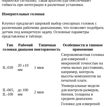
обработки сигналов). Такая архитектура обеспечивает
гибкость при интеграции в различные установки.
Измерительные головки
Keyence предлагает широкий выбор сенсорных головок с
различными рабочими диапазонами, что позволяет подобрать
датчик под конкретную задачу. Основные параметры
представлены в таблице.
Тип
Рабочий
Типичная
Особенности и типовое
головки
диапазон
повторяемость
применение
Сверхкомпактная головка
для измерений с
микронной точностью на
20 ±10
IL-030
1 мкм
очень малых расстояниях,
мм
например, контроль
высоты компонентов на
печатной плате.
Универсальные модели
IL-065,
до 100
для контроля размеров,
2 мкм
IL-100
мм
биения, толщины в
среднем диапазоне.
Головки для измерений