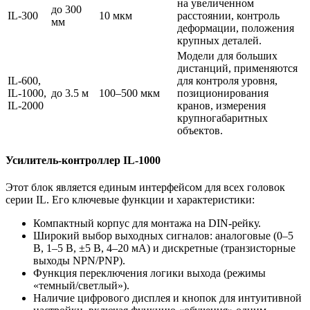
на увеличенном
до 300
IL-300
10 мкм
расстоянии, контроль
мм
деформации, положения
крупных деталей.
Модели для больших
дистанций, применяются
IL-600,
для контроля уровня,
IL-1000,
до 3.5 м
100–500 мкм
позиционирования
IL-2000
кранов, измерения
крупногабаритных
объектов.
Усилитель-контроллер IL-1000
Этот блок является единым интерфейсом для всех головок
серии IL. Его ключевые функции и характеристики:
Компактный корпус для монтажа на DIN-рейку.
Широкий выбор выходных сигналов: аналоговые (0–5
В, 1–5 В, ±5 В, 4–20 мА) и дискретные (транзисторные
выходы NPN/PNP).
Функция переключения логики выхода (режимы
«темный/светлый»).
Наличие цифрового дисплея и кнопок для интуитивной