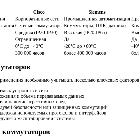
Cisco
Siemens
ия
Корпоративные сети
Промышленная автоматизация
Про
итания
Сетевые коммутаторы
Коммутаторы, ПЛК, датчики
Ком
Средняя (IP20-IP30)
Высокая (IP20-IP65)
Выс
Ограниченная
Да
Да
0°C до +40°C
-20°C до +60°C
-40
300 000 часов
более 400 000 часов
бол
утаторов
применения необходимо учитывать несколько ключевых факторов
емых устройств в сети
иложения и объема передаваемых данных
ия и наличие агрессивных сред
одулей безопасности или защищенных коммутаций
оддержка используемых протоколов и интерфейсов
 будущего масштабирования системы
 коммутаторов