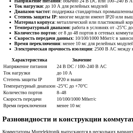
Напряжение питания
: обычно 24 В DC или 100–240 В A
Ток нагрузки
: до 10 А для релейных модулей
Диапазон частот
: поддержка стандартных промышленных
Степень защиты IP
: многие модели имеют IP20 или выш
Материал корпуса
: металлический или пластиковый ко
Температурный диапазон
: работа в условиях от -25°C 
Количество портов
: от 8 до 48 портов в сетевых комму
Скорость передачи данных
: 10/100/1000 Мбит/с в завис
Время переключения
: менее 10 мс для релейных модуле
Электрическая прочность изоляции
: 2500 В AC между 
Характеристика
Значение
Напряжение питания
24 В DC / 100–240 В AC
Ток нагрузки
до 10 А
Степень защиты IP
IP20 и выше
Температурный диапазон
-25°C до +70°C
Количество портов
8–48
Скорость передачи
10/100/1000 Мбит/с
Время переключения
менее 10 мс
Разновидности и конструкции коммута
Коммутаторы Murrelektronik выпускаются в нескольких вариант