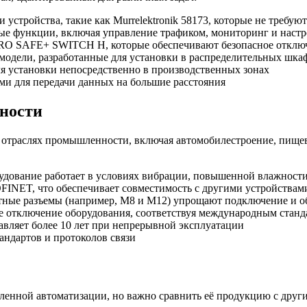
и устройства, такие как Murrelektronik 58173, которые не требу
е функции, включая управление трафиком, мониторинг и настр
IRO SAFE+ SWITCH H, которые обеспечивают безопасное отклю
 модели, разработанные для установки в распределительных шка
для установки непосредственно в производственных зонах
ами для передачи данных на большие расстояния
ности
х отраслях промышленности, включая автомобилестроение, пище
рудование работает в условиях вибрации, повышенной влажност
OFINET, что обеспечивает совместимость с другими устройствам
артные разъемы (например, M8 и M12) упрощают подключение и 
е отключение оборудования, соответствуя международным станд
авляет более 10 лет при непрерывной эксплуатации
ндартов и протоколов связи
ленной автоматизации, но важно сравнить её продукцию с други