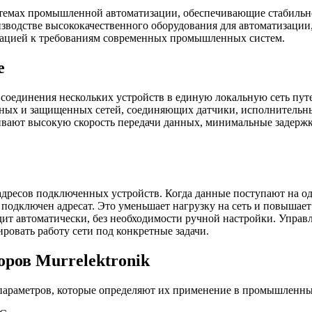
темах промышленной автоматизации, обеспечивающие стабильн
роизводстве высококачественного оборудования для автоматизац
тацией к требованиям современных промышленных систем.
е
я соединения нескольких устройств в единую локальную сеть п
ильных и защищенных сетей, соединяющих датчики, исполнитель
вают высокую скорость передачи данных, минимальные задержк
адресов подключенных устройств. Когда данные поступают на о
му подключен адресат. Это уменьшает нагрузку на сеть и повыша
сходит автоматически, без необходимости ручной настройки. Уп
ровать работу сети под конкретные задачи.
ров Murrelektronik
 параметров, которые определяют их применение в промышленны