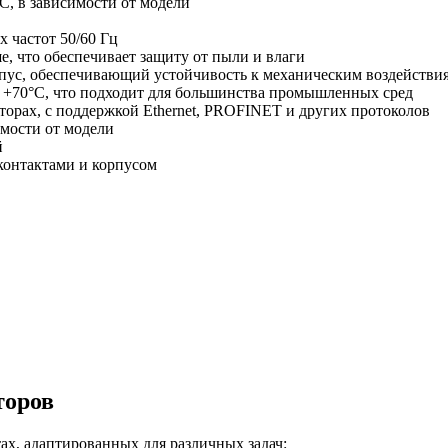
C, в зависимости от модели
 частот 50/60 Гц
е, что обеспечивает защиту от пыли и влаги
рпус, обеспечивающий устойчивость к механическим воздейств
до +70°C, что подходит для большинства промышленных сред
таторах, с поддержкой Ethernet, PROFINET и других протоколов
имости от модели
й
контактами и корпусом
торов
ах, адаптированных для различных задач: