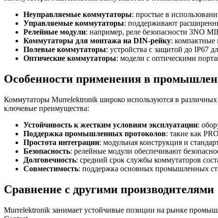
Неуправляемые коммутаторы
: простые в использовани
Управляемые коммутаторы
: поддерживают расширенны
Релейные модули
: например, реле безопасности 3NO M
Коммутаторы для монтажа на DIN-рейку
: компактные
Полевые коммутаторы
: устройства с защитой до IP67 
Оптические коммутаторы
: модели с оптическими порт
Особенности применения в промышлен
Коммутаторы Murrelektronik широко используются в различны
ключевые преимущества:
Устойчивость к жестким условиям эксплуатации
: обо
Поддержка промышленных протоколов
: такие как PR
Простота интеграции
: модульная конструкция и станд
Безопасность
: релейные модули обеспечивают безопасно
Долговечность
: средний срок службы коммутаторов сост
Совместимость
: поддержка основных промышленных ста
Сравнение с другими производителями
Murrelektronik занимает устойчивые позиции на рынке промыш