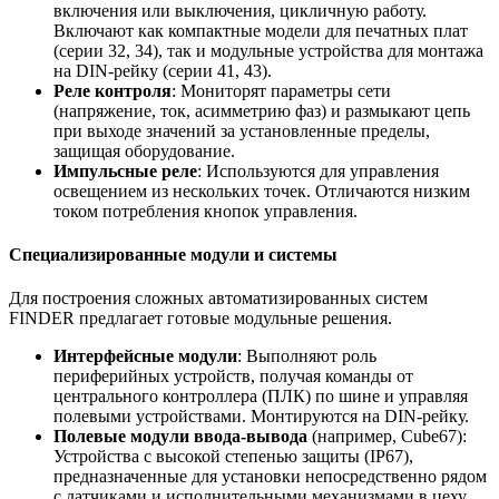
включения или выключения, цикличную работу.
Включают как компактные модели для печатных плат
(серии 32, 34), так и модульные устройства для монтажа
на DIN-рейку (серии 41, 43).
Реле контроля
: Мониторят параметры сети
(напряжение, ток, асимметрию фаз) и размыкают цепь
при выходе значений за установленные пределы,
защищая оборудование.
Импульсные реле
: Используются для управления
освещением из нескольких точек. Отличаются низким
током потребления кнопок управления.
Специализированные модули и системы
Для построения сложных автоматизированных систем
FINDER предлагает готовые модульные решения.
Интерфейсные модули
: Выполняют роль
периферийных устройств, получая команды от
центрального контроллера (ПЛК) по шине и управляя
полевыми устройствами. Монтируются на DIN-рейку.
Полевые модули ввода-вывода
(например, Cube67):
Устройства с высокой степенью защиты (IP67),
предназначенные для установки непосредственно рядом
с датчиками и исполнительными механизмами в цеху.