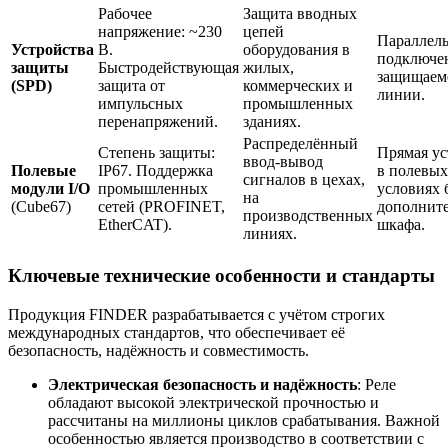
Рабочее
Защита вводных
напряжение: ~230
цепей
Параллел
Устройства
В.
оборудования в
подключе
защиты
Быстродействующая
жилых,
защищаем
(SPD)
защита от
коммерческих и
линии.
импульсных
промышленных
перенапряжений.
зданиях.
Распределённый
Степень защиты:
Прямая ус
ввод-вывод
Полевые
IP67. Поддержка
в полевых
сигналов в цехах,
модули I/O
промышленных
условиях 
на
(Cube67)
сетей (PROFINET,
дополнит
производственных
EtherCAT).
шкафа.
линиях.
Ключевые технические особенности и стандарты
Продукция FINDER разрабатывается с учётом строгих
международных стандартов, что обеспечивает её
безопасность, надёжность и совместимость.
Электрическая безопасность и надёжность
: Реле
обладают высокой электрической прочностью и
рассчитаны на миллионы циклов срабатывания. Важной
особенностью является производство в соответствии с