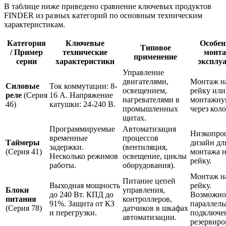
В таблице ниже приведено сравнение ключевых продуктов
FINDER из разных категорий по основным техническим
характеристикам.
Категория
Ключевые
Особен
Типовое
/ Пример
технические
монта
применение
серии
характеристики
эксплу
Управление
двигателями,
Монтаж н
Силовые
Ток коммутации: 8-
освещением,
рейку или
реле
(Серия
16 А. Напряжение
нагревателями в
монтажну
46)
катушки: 24-240 В.
промышленных
через коло
щитах.
Программируемые
Автоматизация
Низкопро
временные
процессов
Таймеры
дизайн дл
задержки.
(вентиляция,
(Серия 41)
монтажа н
Несколько режимов
освещение, циклы
рейку.
работы.
оборудования).
Монтаж н
Питание цепей
Выходная мощность
рейку.
Блоки
управления,
до 240 Вт. КПД до
Возможно
питания
контроллеров,
91%. Защита от КЗ
параллель
(Серия 78)
датчиков в шкафах
и перегрузки.
подключе
автоматизации.
резервиро