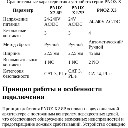
Сравнительные характеристики устройств серии PNOZ X
PNOZ
PNOZ
Параметр
PNOZ X3
X2.8P
X2.7P
Напряжение
24-240V
24V
24-240V AC/DC
питания
AC/DC
AC/DC
Безопасные
3
3
4
контакты
Автоматический/
Метод сброса
Ручной
Ручной
Ручной
Ширина
22,5 мм
22,5 мм
45 мм
Вспомогательные
1 NO
1 NO
2 NO
контакты
Категория
CAT 3,
CAT 3, PL e
CAT 4, PL e
безопасности
PL e
Принцип работы и особенности
подключения
Принцип действия PNOZ X2.8P основан на двухканальной
архитектуре с постоянным контролем перекрестных цепей,
что обеспечивает обнаружение возможных неисправностей и
предотвращение ложных срабатываний. Устройство оснащено