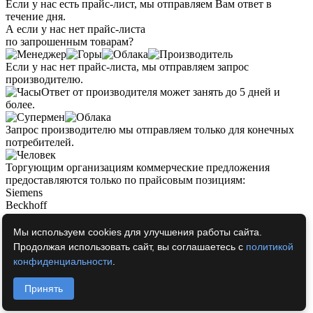
Если у нас есть прайс-лист, мы отправляем Вам ответ в
течение дня.
А если у нас нет прайс-листа
по запрошенным товарам?
Если у нас нет прайс-листа, мы отправляем запрос
производителю.
Ответ от производителя может занять до 5 дней и
более.
Запрос производителю мы отправляем только для конечных
потребителей.
Торгующим организациям коммерческие предложения
предоставляются только по прайсовым позициям:
Siemens
Beckhoff
Pepperl+Fuchs
Phoenix Contact
Мы используем cookies для улучшения работы сайта.
PILZ
Продолжая использовать сайт, вы соглашаетесь с
политикой
Turck
конфиденциальности
.
Leuze Electronic
Endress+Hauser
Принять
Murr Elektronik
Schmersal