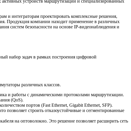
ых активных устройств маршрутизации и специализированных
рам и интеграторам проектировать комплексные решения,
ния. Продукция компании находит применение в различных
ания систем безопасности на основе IP-видеонаблюдения и
ый набор задач в рамках построения цифровой
ммутаторы различных классов.
фика и работы с динамическими протоколами маршрутизации.
ания (QoS).
еством портов (Fast Ethernet, Gigabit Ethernet, SFP).
что позволяет строить отказоустойчивые и сегментированные
кабеля на оптоволокно. Это решение позволяет расширить сеть