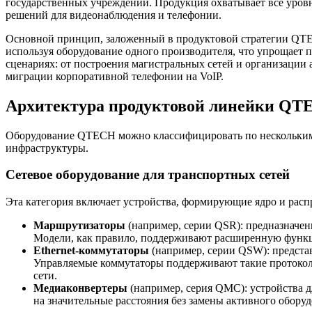
государственных учреждений. Продукция охватывает все уров
решений для видеонаблюдения и телефонии.
Основной принцип, заложенный в продуктовой стратегии QTEC
используя оборудование одного производителя, что упрощает 
сценариях: от построения магистральных сетей и организации
миграции корпоративной телефонии на VoIP.
Архитектура продуктовой линейки Q
Оборудование QTECH можно классифицировать по нескольким 
инфраструктуры.
Сетевое оборудование для транспортных сетей
Эта категория включает устройства, формирующие ядро и расп
Маршрутизаторы
(например, серии QSR): предназначен
Модели, как правило, поддерживают расширенную функци
Ethernet-коммутаторы
(например, серии QSW): представ
Управляемые коммутаторы поддерживают такие протоколы,
сети.
Медиаконвертеры
(например, серия QMC): устройства д
на значительные расстояния без замены активного обору