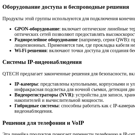
Оборудование доступа и беспроводные решения
Продукты этой группы используются для подключения конечных
GPON-оборудование
: включает оптические линейные те
оптических сетей позволяют предоставлять высокоскорос
Радиорелейное оборудование
(например, серия QWB): пр
лицензионных. Применяется там, где прокладка кабеля 
Wi-Fi решения
: включают точки доступа для создания б
Системы IP-видеонаблюдения
QTECH предлагает законченные решения для безопасности, вк
IP-камеры
: представлены купольными, корпусными и ул
инфракрасная подсветка для ночной съемки, детекция дви
Видеорегистраторы (NVR)
: устройства для записи, хр
накопителей и вычислительной мощности.
Гибридные системы
: способны работать как с IP-каме
видеонаблюдения.
Решения для телефонии и VoIP
Эта линейка продуктов помогает перенести телефонию в IP-сет