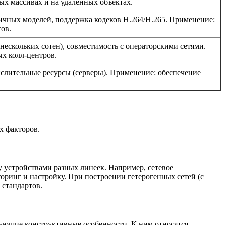
ых массивах и на удаленных объектах.
личных моделей, поддержка кодеков H.264/H.265. Применение:
ов.
нескольких сотен), совместимость с операторскими сетями.
х колл-центров.
слительные ресурсы (серверы). Применение: обеспечение
х факторов.
 устройствами разных линеек. Например, сетевое
ринг и настройку. При построении гетерогенных сетей (с
 стандартов.
вующие конструктивные особенности. К ним относятся