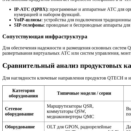
IP-АТС (QPBX)
: программные и аппаратные АТС для ор
нумерацией и набором функций.
VoIP-шлюзы
: устройства для подключения традиционны
SIP-телефоны
: проводные и беспроводные аппараты для
Сопутствующая инфраструктура
Для обеспечения надежности и размещения основных систем Q
развертывания виртуальных АТС или систем управления, мон
Сравнительный анализ продуктовых ка
Для наглядности ключевые направления продуктов QTECH и их
Категория
Типичные модели / серии
оборудования
Маршрутизаторы QSR,
Сетевое
Вы
коммутаторы QSW,
оборудование
по
медиаконвертеры QMC
Оборудование
OLT для GPON, радиорелейные
Да