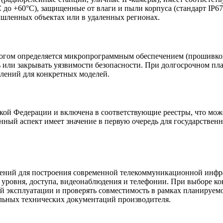
 до +60°C), защищенные от влаги и пыли корпуса (стандарт IP6
шленных объектах или в удаленных регионах.
огом определяется микропрограммным обеспечением (прошивкой
ь или закрывать уязвимости безопасности. При долгосрочном п
лений для конкретных моделей.
ой Федерации и включена в соответствующие реестры, что може
анный аспект имеет значение в первую очередь для государствен
ний для построения современной телекоммуникационной инфра
о уровня, доступа, видеонаблюдения и телефонии. При выборе к
ей эксплуатации и проверять совместимость в рамках планируе
льных технических документаций производителя.