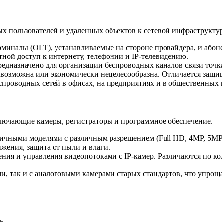
 пользователей и удаленных объектов к сетевой инфраструктур
рминалы (OLT), устанавливаемые на стороне провайдера, и або
тной доступ к интернету, телефонии и IP-телевидению.
едназначено для организации беспроводных каналов связи точк
невозможна или экономически нецелесообразна. Отличается защ
еспроводных сетей в офисах, на предприятиях и в общественных 
лючающие камеры, регистраторы и программное обеспечение.
ичными моделями с различным разрешением (Full HD, 4MP, 5MP
жения, защита от пыли и влаги.
анения и управления видеопотоками с IP-камер. Различаются по 
рами, так и с аналоговыми камерами старых стандартов, что уп
ь.