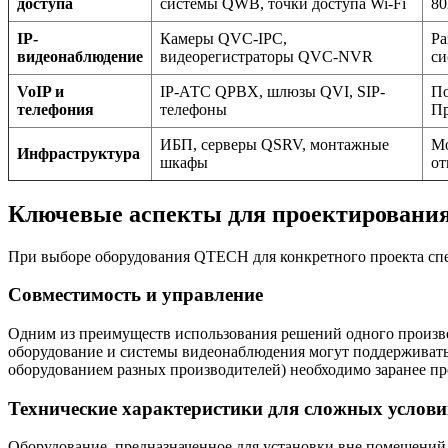
доступа
системы QWB, точки доступа Wi-Fi
80
IP-
Камеры QVC-IPC,
Ра
видеонаблюдение
видеорегистраторы QVC-NVR
си
VoIP и
IP-АТС QPBX, шлюзы QVI, SIP-
По
телефония
телефоны
Пр
ИБП, серверы QSRV, монтажные
Мо
Инфраструктура
шкафы
от
Ключевые аспекты для проектирования
При выборе оборудования QTECH для конкретного проекта сп
Совместимость и управление
Одним из преимуществ использования решений одного производ
оборудование и системы видеонаблюдения могут поддерживать
оборудованием разных производителей) необходимо заранее пр
Технические характеристики для сложных услов
Оборудование, предназначенное для установки вне помещений 