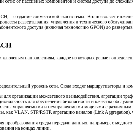
ни сети: от пассивных компонентов и систем доступа до сложн
H, – создание совместимой экосистемы. Это позволяет инжене
процессы развертывания, управления и технического обслужива
 абонентского доступа (включая технологию GPON) до развертыв
TECH
ключевым направлениям, каждое из которых решает определенн
ределительный уровень сети. Сюда входят маршрутизаторы и ко
ы для организации межсетевого взаимодействия, агрегации тра
ональность для обеспечения безопасности и качества обслужив
лены управляемыми и неуправляемыми моделями с различным колич
 как VLAN, STP/RSTP, агрегацию каналов (Link Aggregation), 
ля преобразования среды передачи данных, например, с медного 
дования на концах линии.