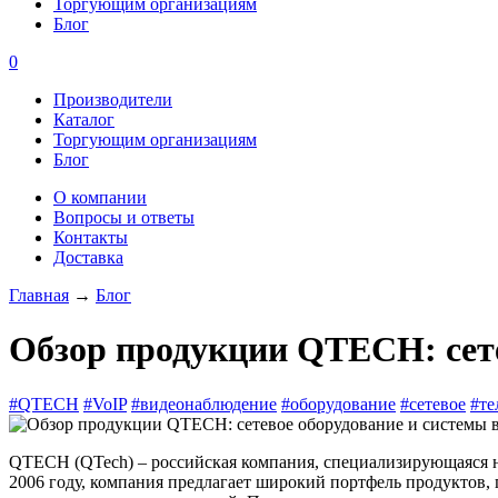
Торгующим организациям
Блог
0
Производители
Каталог
Торгующим организациям
Блог
О компании
Вопросы и ответы
Контакты
Доставка
Главная
→
Блог
Обзор продукции QTECH: сете
#QTECH
#VoIP
#видеонаблюдение
#оборудование
#сетевое
#те
QTECH (QTech) – российская компания, специализирующаяся н
2006 году, компания предлагает широкий портфель продуктов,