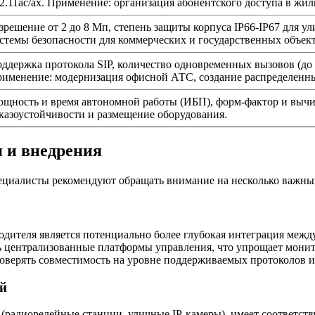
2.11ac/ax. Применение: организация абонентского доступа в жил
зрешение от 2 до 8 Мп, степень защиты корпуса IP66-IP67 для у
стемы безопасности для коммерческих и государственных объект
ддержка протокола SIP, количество одновременных вызовов (до 
именение: модернизация офисной АТС, создание распределенны
щность и время автономной работы (ИБП), форм-фактор и вычи
казоустойчивости и размещение оборудования.
 и внедрения
ециалисты рекомендуют обращать внимание на несколько важны
ителя является потенциально более глубокая интеграция между
 централизованные платформы управления, что упрощает монито
оверять совместимость на уровне поддерживаемых протоколов и
ий
(радиорелейные станции, уличные IP-камеры), имеет соответст