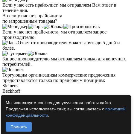
Если у нас есть прайс-лист, мы отправляем Вам ответ в
течение дня.
А если у нас нет прайс-листа
по запрошенным товарам?
Если у нас нет прайс-листа, мы отправляем запрос
производителю.
Ответ от производителя может занять до 5 дней и
более.
Запрос производителю мы отправляем только для конечных
потребителей.
Торгующим организациям коммерческие предложения
предоставляются только по прайсовым позициям:
Siemens
Beckhoff
Pepperl+Fuchs
Phoenix Contact
Мы используем cookies для улучшения работы сайта.
PILZ
Продолжая использовать сайт, вы соглашаетесь с
политикой
Turck
конфиденциальности
.
Leuze Electronic
Endress+Hauser
Принять
Murr Elektronik