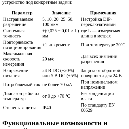
устройство под конкретные задачи:
Параметр
Значение
Примечания
Настраиваемое
5, 10, 20, 25, 50,
Настройка DIP-
разрешение
100 мкм
переключателями
Системная
±(0,025 + 0,01 × L)
где L — измеряемая
точность
мм
длина в метрах
Повторяемость
±1 инкремент
При температуре 20°C
позиционирования
Максимальная
Для всех значений
скорость
20 м/с
разрешения
измерения
Напряжение
24 В DC (±20%)
Защита от обратной
питания
или 5 В DC (±5%)
полярности для 24 В
При номинальном
Потребляемый ток
не более 70 мА
напряжении
Диапазон рабочих
Без конденсации
от 0 до +70 °C
температур
влаги
По стандарту EN
Степень защиты
IP40
60529
Функциональные возможности и