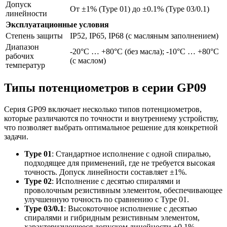
Допуск
От ±1% (Type 01) до ±0.1% (Type 03/0.1)
линейности
Эксплуатационные условия
Степень защиты
IP52, IP65, IP68 (с масляным заполнением)
Диапазон
-20°C … +80°C (без масла); -10°C … +80°C
рабочих
(с маслом)
температур
Типы потенциометров в серии GP09
Серия GP09 включает несколько типов потенциометров,
которые различаются по точности и внутреннему устройству,
что позволяет выбрать оптимальное решение для конкретной
задачи.
Type 01
: Стандартное исполнение с одной спиралью,
подходящее для применений, где не требуется высокая
точность. Допуск линейности составляет ±1%.
Type 02
: Исполнение с десятью спиралями и
проволочным резистивным элементом, обеспечивающее
улучшенную точность по сравнению с Type 01.
Type 03/0.1
: Высокоточное исполнение с десятью
спиралями и гибридным резистивным элементом,
характеризующееся допуском линейности ±0.1%.