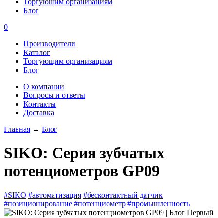
Торгующим организациям
Блог
0
Производители
Каталог
Торгующим организациям
Блог
О компании
Вопросы и ответы
Контакты
Доставка
Главная
→
Блог
SIKO: Серия зубчатых
потенциометров GP09
#SIKO
#автоматизация
#бесконтактный датчик
#позиционирование
#потенциометр
#промышленность