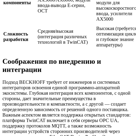
компоненты
модули для
ввода-вывода E-серии,
высокоскоростног
OCT
ввода, усилители
AX5000
Высокая (требуетс
Средняя/высокая
Сложность
оптимизация цикл
(интеграция различных
разработки
и глубокое знание
технологий в TwinCAT)
аппаратуры)
Соображения по внедрению и
интеграции
Подход BECKHOFF требует от инженеров и системных
интеграторов освоения единой программно-аппаратной
экосистемы. Глубокая интеграция всех компонентов, с одной
стороны, дает значительные преимущества в
производительности и компактности, а с другой — создает
определенную зависимость от решений одного поставщика.
Важным аспектом является поддержка открытых стандартов:
платформа TwinCAT включает в себя серверы OPC UA,
поддержку протоколов MQTT, а также возможность
интеграции устройств сторонних производителей через