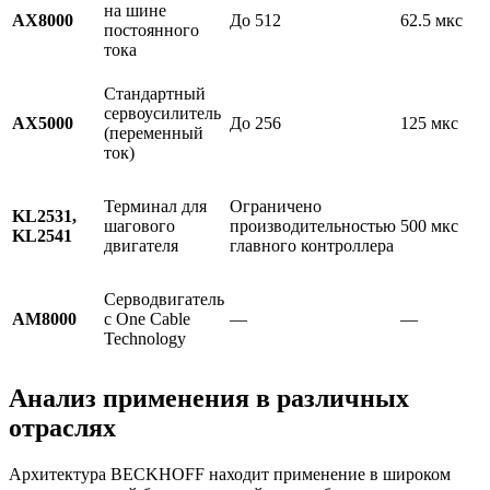
на шине
AX8000
До 512
62.5 мкс
постоянного
тока
Стандартный
сервоусилитель
AX5000
До 256
125 мкс
(переменный
ток)
Терминал для
Ограничено
KL2531,
шагового
производительностью
500 мкс
KL2541
двигателя
главного контроллера
Серводвигатель
AM8000
с One Cable
—
—
Technology
Анализ применения в различных
отраслях
Архитектура BECKHOFF находит применение в широком