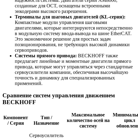
надежность системы. Двигатели серии AM8000,
созданные для OCT, оснащены встроенными
энкодерами высокого разрешения.
Терминалы для шаговых двигателей (KL-серия):
Компактные модули управления шаговыми
двигателями, которые интегрируются непосредственно
в модульную систему ввода-вывода на шине EtherCAT.
Это экономичное решение для простых задач
позиционирования, не требующих высокой динамики
сервоприводов.
Системы прямого привода:
BECKHOFF также
предлагает линейные и моментные двигатели прямого
привода, которые могут управляться через стандартные
сервоусилители компании, обеспечивая высочайшую
точность и динамику для специализированных
применений.
Сравнение систем управления движением
BECKHOFF
Максимальное
Минималь
Компонент
Тип /
количество осей на
цикл
/ Серия
Назначение
систему
обновлен
Сервоусилитель