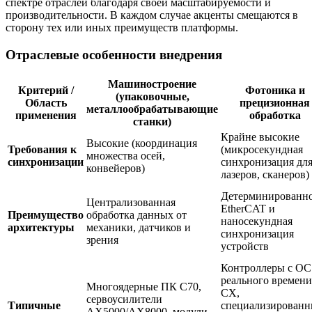
спектре отраслей благодаря своей масштабируемости и
производительности. В каждом случае акценты смещаются в
сторону тех или иных преимуществ платформы.
Отраслевые особенности внедрения
Машиностроение
Критерий /
Фотоника и
(упаковочные,
Область
прецизионная
металлообрабатывающие
применения
обработка
станки)
Крайне высокие
Высокие (координация
Требования к
(микросекундная
множества осей,
синхронизации
синхронизация дл
конвейеров)
лазеров, сканеров)
Детерминированно
Централизованная
EtherCAT и
Преимущество
обработка данных от
наносекундная
архитектуры
механики, датчиков и
синхронизация
зрения
устройств
Контроллеры с ОС
реального времени
Многоядерные ПК C70,
CX,
сервоусилители
Типичные
специализированн
AX5000/AX8000, модули