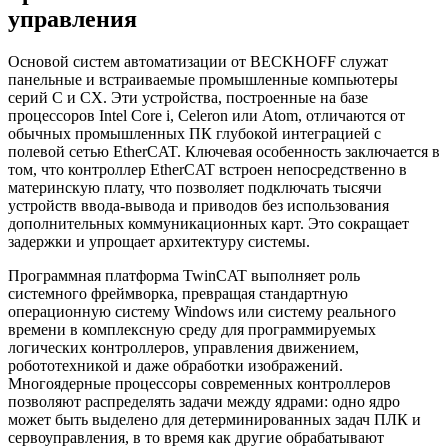
управления
Основой систем автоматизации от BECKHOFF служат
панельные и встраиваемые промышленные компьютеры
серий C и CX. Эти устройства, построенные на базе
процессоров Intel Core i, Celeron или Atom, отличаются от
обычных промышленных ПК глубокой интеграцией с
полевой сетью EtherCAT. Ключевая особенность заключается в
том, что контроллер EtherCAT встроен непосредственно в
материнскую плату, что позволяет подключать тысячи
устройств ввода-вывода и приводов без использования
дополнительных коммуникационных карт. Это сокращает
задержки и упрощает архитектуру системы.
Программная платформа TwinCAT выполняет роль
системного фреймворка, превращая стандартную
операционную систему Windows или систему реального
времени в комплексную среду для программируемых
логических контроллеров, управления движением,
робототехникой и даже обработки изображений.
Многоядерные процессоры современных контроллеров
позволяют распределять задачи между ядрами: одно ядро
может быть выделено для детерминированных задач ПЛК и
сервоуправления, в то время как другие обрабатывают