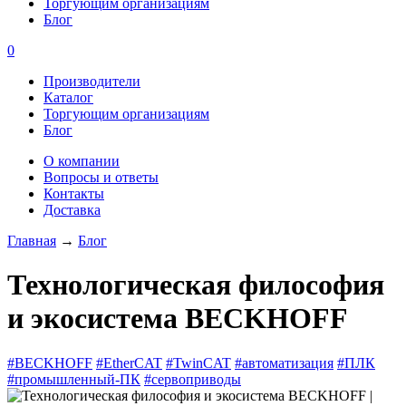
Торгующим организациям
Блог
0
Производители
Каталог
Торгующим организациям
Блог
О компании
Вопросы и ответы
Контакты
Доставка
Главная
→
Блог
Технологическая философия
и экосистема BECKHOFF
#BECKHOFF
#EtherCAT
#TwinCAT
#автоматизация
#ПЛК
#промышленный-ПК
#сервоприводы