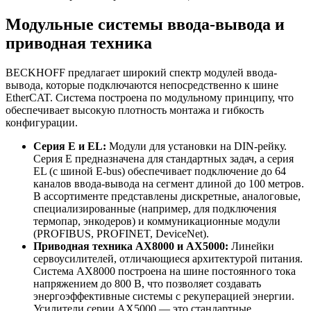
Модульные системы ввода-вывода и
приводная техника
BECKHOFF предлагает широкий спектр модулей ввода-
вывода, которые подключаются непосредственно к шине
EtherCAT. Система построена по модульному принципу, что
обеспечивает высокую плотность монтажа и гибкость
конфигурации.
Серия E и EL:
Модули для установки на DIN-рейку.
Серия E предназначена для стандартных задач, а серия
EL (с шиной E-bus) обеспечивает подключение до 64
каналов ввода-вывода на сегмент длиной до 100 метров.
В ассортименте представлены дискретные, аналоговые,
специализированные (например, для подключения
термопар, энкодеров) и коммуникационные модули
(PROFIBUS, PROFINET, DeviceNet).
Приводная техника AX8000 и AX5000:
Линейки
сервоусилителей, отличающиеся архитектурой питания.
Система AX8000 построена на шине постоянного тока
напряжением до 800 В, что позволяет создавать
энергоэффективные системы с рекуперацией энергии.
Усилители серии AX5000 — это стандартные