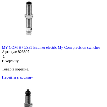
MY-COM H75/S35 Baumer electric My-Com precision switches
Артикул: 828607
В корзину
Товар в корзине.
Перейти в корзину