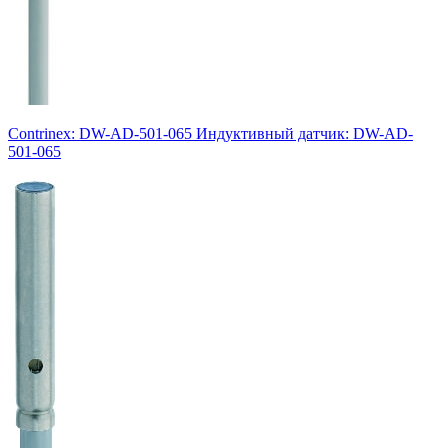
Contrinex: DW-AD-501-065 Индуктивный датчик: DW-AD-
501-065