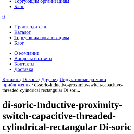
Торгующим организациям
Блог
0
Производители
Каталог
Торгующим организациям
Блог
О компании
Вопросы и ответы
Контакты
Доставка
Каталог
/
Di-soric
/
Другое
/
Индуктивные датчики
приближения
/
di-soric-Inductive-proximity-switch-capacitive-
threaded-cylindrical-rectangular Di-sori...
di-soric-Inductive-proximity-
switch-capacitive-threaded-
cylindrical-rectangular Di-soric