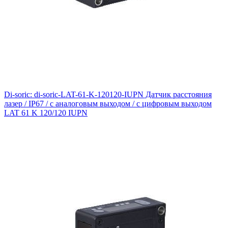
Di-soric: di-soric-LAT-61-K-120120-IUPN Датчик расстояния
лазер / IP67 / с аналоговым выходом / с цифровым выходом
LAT 61 K 120/120 IUPN