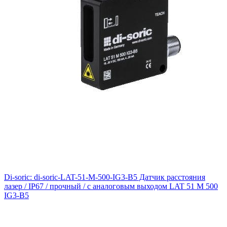
Di-soric: di-soric-LAT-51-M-500-IG3-B5 Датчик расстояния
лазер / IP67 / прочный / с аналоговым выходом LAT 51 M 500
IG3-B5