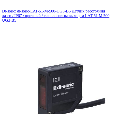
Di-soric: di-soric-LAT-51-M-500-UG3-B5 Датчик расстояния
лазер / IP67 / прочный / с аналоговым выходом LAT 51 M 500
UG3-B5