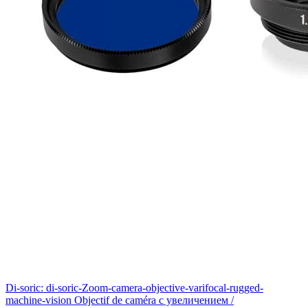
Di-soric: di-soric-Zoom-camera-objective-varifocal-rugged-
machine-vision Objectif de caméra с увеличением /