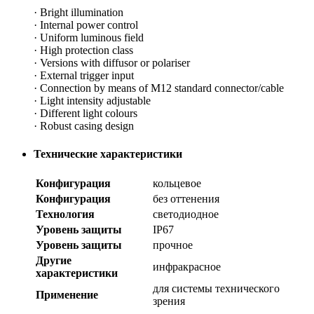
· Bright illumination
· Internal power control
· Uniform luminous field
· High protection class
· Versions with diffusor or polariser
· External trigger input
· Connection by means of M12 standard connector/cable
· Light intensity adjustable
· Different light colours
· Robust casing design
Технические характеристики
Конфигурация
кольцевое
Конфигурация
без оттенения
Технология
светодиодное
Уровень защиты
IP67
Уровень защиты
прочное
Другие
инфракрасное
характеристики
для системы технического
Применение
зрения