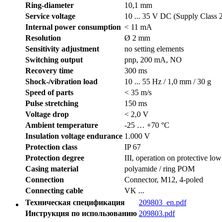
Ring-diameter
10,1 mm
Service voltage
10 ... 35 V DC (Supply Class 
Internal power consumption
< 11 mA
Resolution
Ø 2 mm
Sensitivity adjustment
no setting elements
Switching output
pnp, 200 mA, NO
Recovery time
300 ms
Shock-/vibration load
10 ... 55 Hz / 1,0 mm / 30 g
Speed of parts
< 35 m/s
Pulse stretching
150 ms
Voltage drop
< 2,0 V
Ambient temperature
-25 … +70 °C
Insulation voltage endurance
1.000 V
Protection class
IP 67
Protection degree
III, operation on protective low
Casing material
polyamide / ring POM
Connection
Connector, M12, 4-poled
Connecting cable
VK ...
Техническая спецификация
209803_en.pdf
Инструкция по использованию
209803.pdf