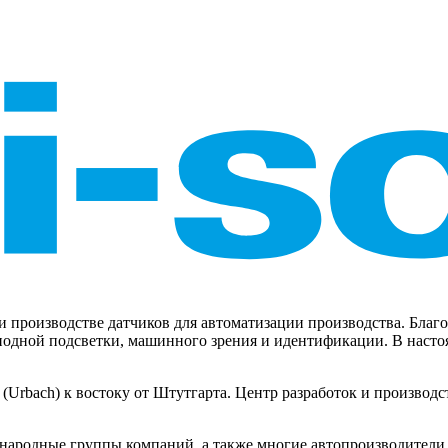
ке и производстве датчиков для автоматизации производства. Бл
дной подсветки, машинного зрения и идентификации. В настоящ
 (Urbach) к востоку от Штутгарта. Центр разработок и произво
ародные группы компаний, а также многие автопроизводители.