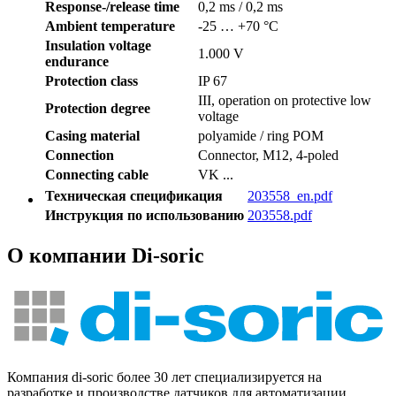
Response-/release time
0,2 ms / 0,2 ms
Ambient temperature
-25 … +70 °C
Insulation voltage
1.000 V
endurance
Protection class
IP 67
III, operation on protective low
Protection degree
voltage
Casing material
polyamide / ring POM
Connection
Connector, M12, 4-poled
Connecting cable
VK ...
Техническая спецификация
203558_en.pdf
Инструкция по использованию
203558.pdf
О компании Di-soric
Компания di-soric более 30 лет специализируется на
разработке и производстве датчиков для автоматизации