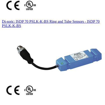
Di-soric: ISDP 70 PSLK-K-BS Ring and Tube Sensors - ISDP 70
PSLK-K-BS