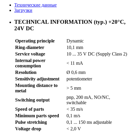
Технические данные
Загрузки
TECHNICAL INFORMATION (typ.) +20°C,
24V DC
Operating principle
Dynamic
Ring-diameter
10,1 mm
Service voltage
10 ... 35 V DC (Supply Class 2)
Internal power
< 11 mA
consumption
Resolution
Ø 0,6 mm
Sensitivity adjustment
potentiometer
Mounting distance to
> 5 mm
metal
pnp, 200 mA, NO/NC,
Switching output
switchable
Speed of parts
< 35 m/s
Minimum parts speed
0,1 m/s
Pulse stretching
0,1 ... 150 ms adjustable
Voltage drop
< 2,0 V