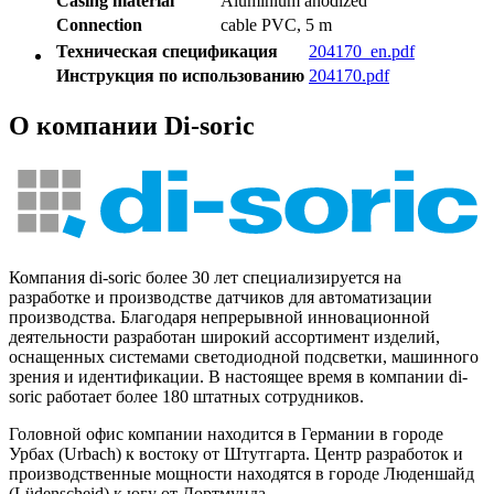
Casing material
Aluminium anodized
Connection
cable PVC, 5 m
Техническая спецификация
204170_en.pdf
Инструкция по использованию
204170.pdf
О компании Di-soric
Компания di-soric более 30 лет специализируется на
разработке и производстве датчиков для автоматизации
производства. Благодаря непрерывной инновационной
деятельности разработан широкий ассортимент изделий,
оснащенных системами светодиодной подсветки, машинного
зрения и идентификации. В настоящее время в компании di-
soric работает более 180 штатных сотрудников.
Головной офис компании находится в Германии в городе
Урбах (Urbach) к востоку от Штутгарта. Центр разработок и
производственные мощности находятся в городе Люденшайд
(Lüdenscheid) к югу от Дортмунда.