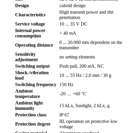
Design
cuboid design
High transmit power and dirt
Characteristics
penetration
Service voltage
10 ... 35 V DC
Internal power
< 40 mA
consumption
0 ... 20.000 mm dependent on the
Operating distance
transmitter
Sensitivity
no setting elements
adjustment
Switching output
Push pull, 200 mA, NC
Shock-/vibration
10 ... 55 Hz / 2,0 mm / 30 g
load
Switching frequency
150 Hz
Ambient
-20 … +60 °C
temperature
Ambient light
15 kLx, Sunlight, 2 kLx, g
immunity
Protection class
IP 67
III, operation on protective low
Protection degree
voltage