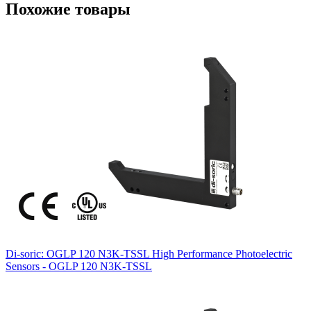
Похожие товары
Di-soric: OGLP 120 N3K-TSSL High Performance Photoelectric
Sensors - OGLP 120 N3K-TSSL