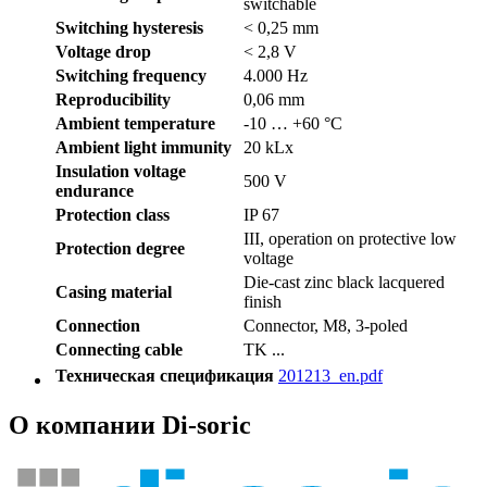
switchable
Switching hysteresis
< 0,25 mm
Voltage drop
< 2,8 V
Switching frequency
4.000 Hz
Reproducibility
0,06 mm
Ambient temperature
-10 … +60 °C
Ambient light immunity
20 kLx
Insulation voltage
500 V
endurance
Protection class
IP 67
III, operation on protective low
Protection degree
voltage
Die-cast zinc black lacquered
Casing material
finish
Connection
Connector, M8, 3-poled
Connecting cable
TK ...
Техническая спецификация
201213_en.pdf
О компании Di-soric