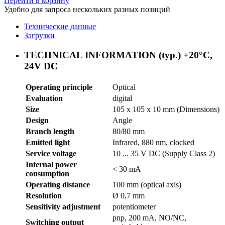
Перейти в корзину
Удобно для запроса нескольких разных позиций
Технические данные
Загрузки
TECHNICAL INFORMATION (typ.) +20°C,
24V DC
Operating principle
Optical
Evaluation
digital
Size
105 x 105 x 10 mm (Dimensions)
Design
Angle
Branch length
80/80 mm
Emitted light
Infrared, 880 nm, clocked
Service voltage
10 ... 35 V DC (Supply Class 2)
Internal power
< 30 mA
consumption
Operating distance
100 mm (optical axis)
Resolution
Ø 0,7 mm
Sensitivity adjustment
potentiometer
pnp, 200 mA, NO/NC,
Switching output