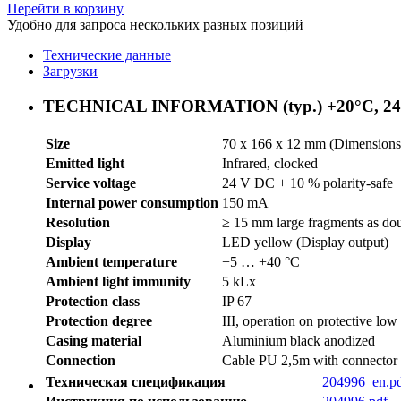
Перейти в корзину
Удобно для запроса нескольких разных позиций
Технические данные
Загрузки
TECHNICAL INFORMATION (typ.) +20°C, 2
Size
70 x 166 x 12 mm (Dimensions
Emitted light
Infrared, clocked
Service voltage
24 V DC + 10 % polarity-safe
Internal power consumption
150 mA
Resolution
≥ 15 mm large fragments as dou
Display
LED yellow (Display output)
Ambient temperature
+5 … +40 °C
Ambient light immunity
5 kLx
Protection class
IP 67
Protection degree
III, operation on protective low
Casing material
Aluminium black anodized
Connection
Cable PU 2,5m with connector
Техническая спецификация
204996_en.p