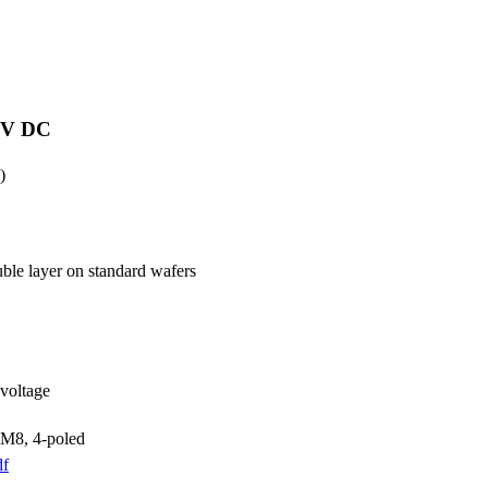
4V DC
)
ble layer on standard wafers
 voltage
 M8, 4-poled
df