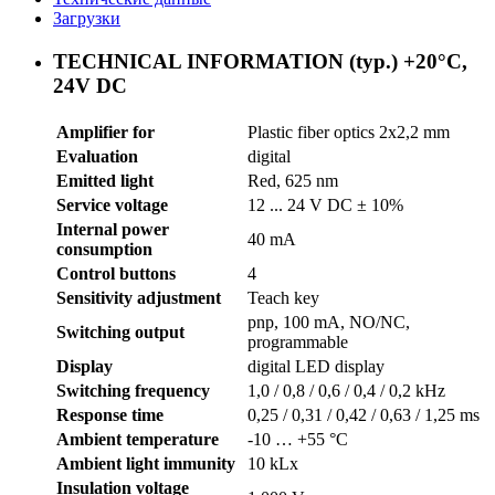
Загрузки
TECHNICAL INFORMATION (typ.) +20°C,
24V DC
Amplifier for
Plastic fiber optics 2x2,2 mm
Evaluation
digital
Emitted light
Red, 625 nm
Service voltage
12 ... 24 V DC ± 10%
Internal power
40 mA
consumption
Control buttons
4
Sensitivity adjustment
Teach key
pnp, 100 mA, NO/NC,
Switching output
programmable
Display
digital LED display
Switching frequency
1,0 / 0,8 / 0,6 / 0,4 / 0,2 kHz
Response time
0,25 / 0,31 / 0,42 / 0,63 / 1,25 ms
Ambient temperature
-10 … +55 °C
Ambient light immunity
10 kLx
Insulation voltage