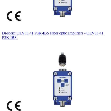
Di-soric: OLVTI 41 P3K-IBS Fiber optic amplifiers - OLVTI 41
P3K-IBS