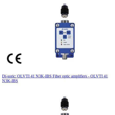
Di-soric: OLVTI 41 N3K-IBS Fiber optic amplifiers - OLVTI 41
N3K-IBS