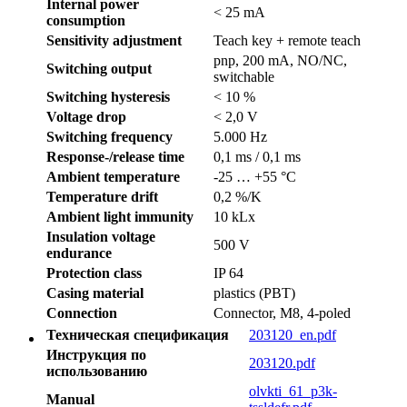
Internal power
< 25 mA
consumption
Sensitivity adjustment
Teach key + remote teach
pnp, 200 mA, NO/NC,
Switching output
switchable
Switching hysteresis
< 10 %
Voltage drop
< 2,0 V
Switching frequency
5.000 Hz
Response-/release time
0,1 ms / 0,1 ms
Ambient temperature
-25 … +55 °C
Temperature drift
0,2 %/K
Ambient light immunity
10 kLx
Insulation voltage
500 V
endurance
Protection class
IP 64
Casing material
plastics (PBT)
Connection
Connector, M8, 4-poled
Техническая спецификация
203120_en.pdf
Инструкция по
203120.pdf
использованию
olvkti_61_p3k-
Manual