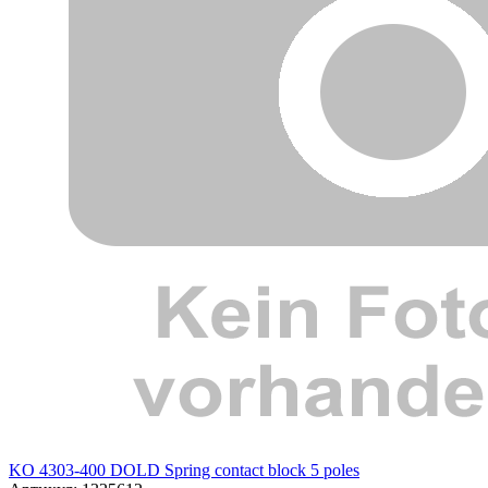
KO 4303-400 DOLD Spring contact block 5 poles