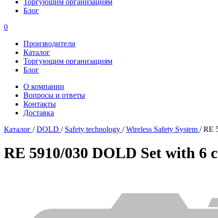
Торгующим организациям
Блог
0
Производители
Каталог
Торгующим организациям
Блог
О компании
Вопросы и ответы
Контакты
Доставка
Каталог
/
DOLD
/
Safety technology
/
Wireless Safety System
/
RE 5
RE 5910/030 DOLD Set with 6 co