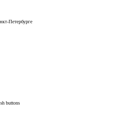
анкт-Петербурге
ush buttons