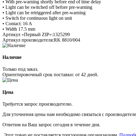
• With pre-warning shortly before end of time delay
• Light can be switched off before pre-warning
• Light can be retriggered after pre-warning
• Switch for continuous light on unit
• Contact: 16 A
• Width 17.5 mm
Артикул «Первый ZIP»:
1325299
Артикул производителя:
RK 8810/004
Наличие
Только под заказ.
Ориентировочный срок поставки:
от 42 дней
.
Цена
Требуется запрос производителю.
Для уточнения цены нам необходимо связаться с производителем
Ответим на Ваш запрос сегодня в течение дня.
Этот товар не поставляется торгующим организациям.
Подроб