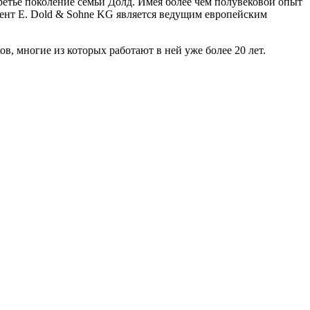
ретье поколение семьи Долд. Имея более чем полувековой опыт
нт E. Dold & Sohne KG является ведущим европейским
, многие из которых работают в ней уже более 20 лет.