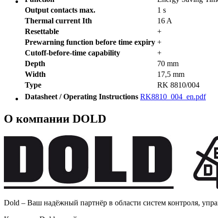
Output contacts max.
1 s
Thermal current Ith
16 A
Resettable
+
Prewarning function before time expiry
+
Cutoff-before-time capability
+
Depth
70 mm
Width
17,5 mm
Type
RK 8810/004
Datasheet / Operating Instructions
RK8810_004_en.pdf
О компании DOLD
Dold – Ваш надёжный партнёр в области систем контроля, упр