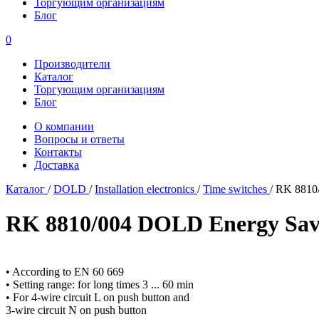
Торгующим организациям
Блог
0
Производители
Каталог
Торгующим организациям
Блог
О компании
Вопросы и ответы
Контакты
Доставка
Каталог
/
DOLD
/
Installation electronics
/
Time switches
/
RK 8810/
RK 8810/004 DOLD Energy Sav
• According to EN 60 669
• Setting range: for long times 3 ... 60 min
• For 4-wire circuit L on push button and
3-wire circuit N on push button