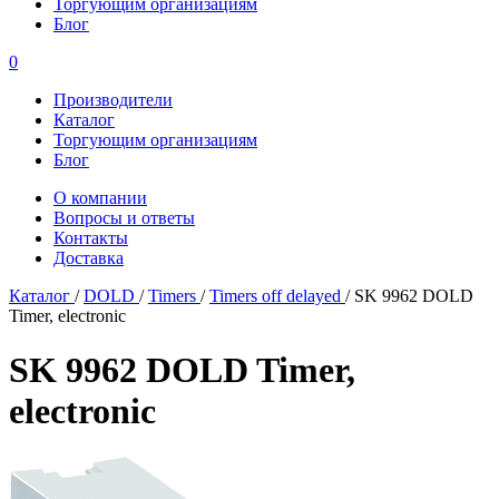
Торгующим организациям
Блог
0
Производители
Каталог
Торгующим организациям
Блог
О компании
Вопросы и ответы
Контакты
Доставка
Каталог
/
DOLD
/
Timers
/
Timers off delayed
/
SK 9962 DOLD
Timer, electronic
SK 9962 DOLD Timer,
electronic