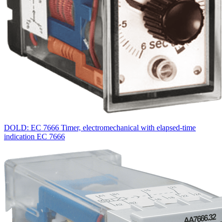
DOLD: EC 7666 Timer, electromechanical with elapsed-time
indication EC 7666