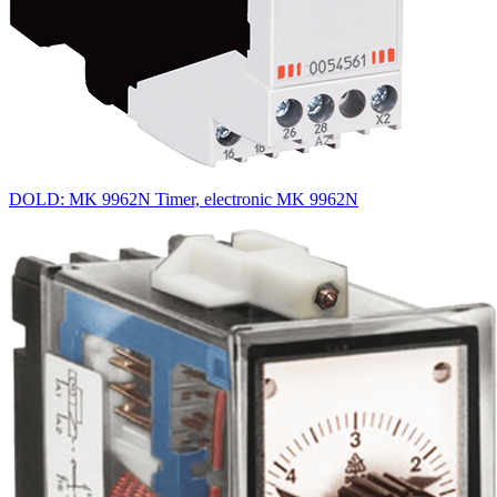
DOLD: MK 9962N Timer, electronic MK 9962N