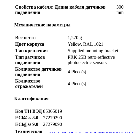
Свойства кабеля: Длина кабеля датчиков
300
подавления
mm
Механические параметры
Вес нетто
1,570 g
Цвет корпуса
Yellow, RAL 1021
Тип крепления
Supplied mounting bracket
Тип датчиков
PRK 25B retro-reflective
подавления
photoelectric sensors
Количество датчиков
4 Piece(s)
подавления
Количество
4 Piece(s)
отражателей
Классификация
Код ТН ВЭД
85365019
ECl@ss 8.0
27279290
ECl@ss 9.0
27279090
Техническая