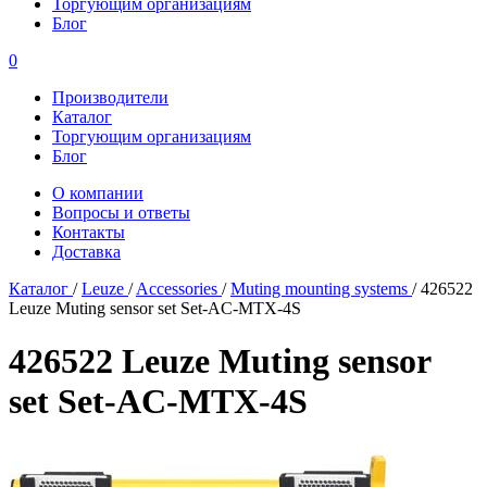
Торгующим организациям
Блог
0
Производители
Каталог
Торгующим организациям
Блог
О компании
Вопросы и ответы
Контакты
Доставка
Каталог
/
Leuze
/
Accessories
/
Muting mounting systems
/
426522
Leuze Muting sensor set Set-AC-MTX-4S
426522 Leuze Muting sensor
set Set-AC-MTX-4S