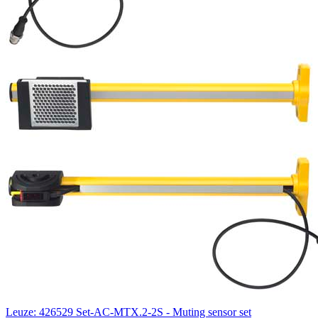
Leuze: 426529 Set-AC-MTX.2-2S - Muting sensor set