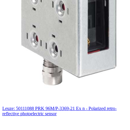
Leuze: 50111088 PRK 96M/P-3369-21 Ex n - Polarized retro-
reflective photoelectric sensor