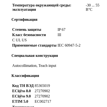
Температура окружающей среды:
-30 ... 55
эксплуатация
В°C
Сертификация
Степень защиты
IP 67
Класс безопасности
III
C UL US
Применяемые стандарты
IEC 60947-5-2
Специальная конструкция
Autocollimation, Teach input
Классификация
Код ТН ВЭД
85365019
ECl@ss 8.0
27270902
ECl@ss 9.0
27270902
ETIM 5.0
EC002717