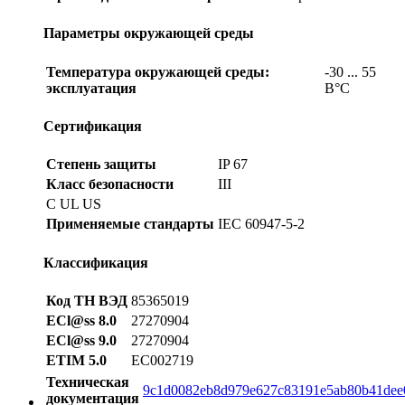
Параметры окружающей среды
Температура окружающей среды:
-30 ... 55
эксплуатация
В°C
Сертификация
Степень защиты
IP 67
Класс безопасности
III
C UL US
Применяемые стандарты
IEC 60947-5-2
Классификация
Код ТН ВЭД
85365019
ECl@ss 8.0
27270904
ECl@ss 9.0
27270904
ETIM 5.0
EC002719
Техническая
9c1d0082eb8d979e627c83191e5ab80b41dee0
документация