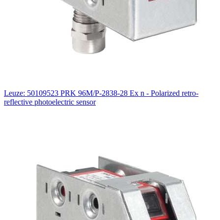
Leuze: 50109523 PRK 96M/P-2838-28 Ex n - Polarized retro-
reflective photoelectric sensor