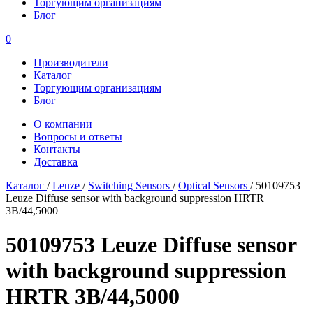
Торгующим организациям
Блог
0
Производители
Каталог
Торгующим организациям
Блог
О компании
Вопросы и ответы
Контакты
Доставка
Каталог
/
Leuze
/
Switching Sensors
/
Optical Sensors
/
50109753
Leuze Diffuse sensor with background suppression HRTR
3B/44,5000
50109753 Leuze Diffuse sensor
with background suppression
HRTR 3B/44,5000