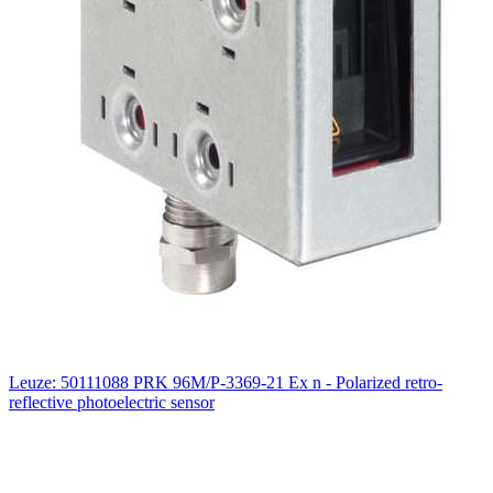
Leuze: 50111088 PRK 96M/P-3369-21 Ex n - Polarized retro-
reflective photoelectric sensor