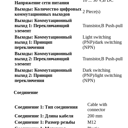
10 ... 30 V,В DC
Напряжение сети питания
Выходы: Количество цифровых
2 Piece(s)
коммутационных выходов
Выходы: Коммутационный
выход 1: Переключающий
Transistor,В Push-pull
элемент
Выходы: Коммутационный
Light switching
выход 1: Принцип
(PNP)/dark switching
переключения
(NPN)
Выходы: Коммутационный
выход 2: Переключающий
Transistor,В Push-pull
элемент
Выходы: Коммутационный
Dark switching
выход 2: Принцип
(PNP)/light switching
переключения
(NPN)
Соединение
Cable with
Соединение 1: Тип соединения
connector
Соединение 1: Длина кабеля
200 mm
Соединение 1: Размер резьбы
M12