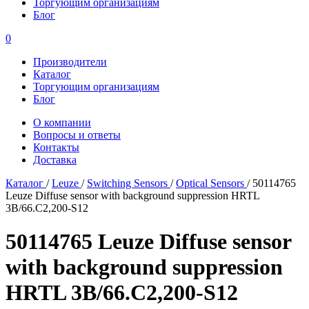
Торгующим организациям
Блог
0
Производители
Каталог
Торгующим организациям
Блог
О компании
Вопросы и ответы
Контакты
Доставка
Каталог
/
Leuze
/
Switching Sensors
/
Optical Sensors
/
50114765
Leuze Diffuse sensor with background suppression HRTL
3B/66.C2,200-S12
50114765 Leuze Diffuse sensor
with background suppression
HRTL 3B/66.C2,200-S12