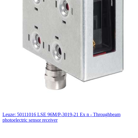
Leuze: 50111016 LSE 96M/P-3019-21 Ex n - Throughbeam
photoelectric sensor receiver