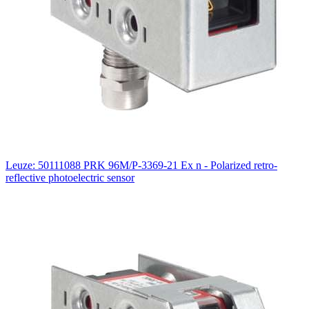
Leuze: 50111088 PRK 96M/P-3369-21 Ex n - Polarized retro-
reflective photoelectric sensor