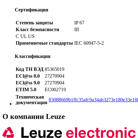
Сертификация
Степень защиты
IP 67
Класс безопасности
III
C UL US
Применяемые стандарты
IEC 60947-5-2
Классификация
Код ТН ВЭД
85365019
ECl@ss 8.0
27270904
ECl@ss 9.0
27270904
ETIM 5.0
EC002719
Техническая
83088669b1ffc35afc9a34ab3273e180e33e16
документация
О компании Leuze