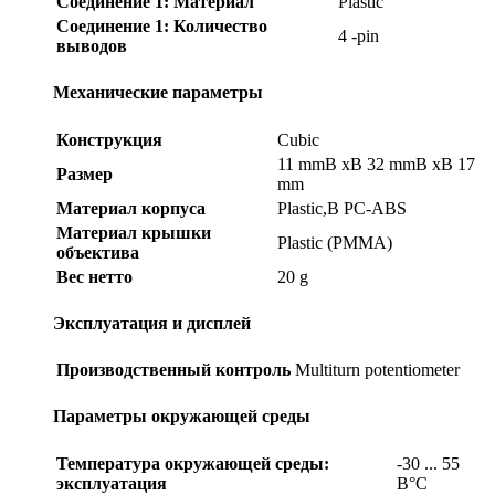
Соединение 1: Материал
Plastic
Соединение 1: Количество
4 -pin
выводов
Механические параметры
Конструкция
Cubic
11 mmВ xВ 32 mmВ xВ 17
Размер
mm
Материал корпуса
Plastic,В PC-ABS
Материал крышки
Plastic (PMMA)
объектива
Вес нетто
20 g
Эксплуатация и дисплей
Производственный контроль
Multiturn potentiometer
Параметры окружающей среды
Температура окружающей среды:
-30 ... 55
эксплуатация
В°C