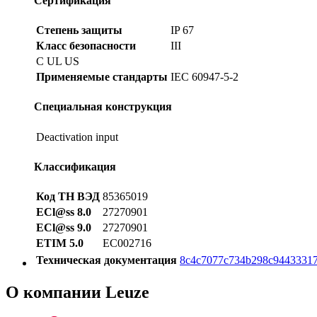
Сертификация
Степень защиты
IP 67
Класс безопасности
III
C UL US
Применяемые стандарты
IEC 60947-5-2
Специальная конструкция
Deactivation input
Классификация
Код ТН ВЭД
85365019
ECl@ss 8.0
27270901
ECl@ss 9.0
27270901
ETIM 5.0
EC002716
Техническая документация
8c4c7077c734b298c94433317
О компании Leuze