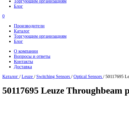
Торгующим организациям
Блог
0
Производители
Каталог
Торгующим организациям
Блог
О компании
Вопросы и ответы
Контакты
Доставка
Каталог
/
Leuze
/
Switching Sensors
/
Optical Sensors
/
50117695 Le
50117695 Leuze Throughbeam ph