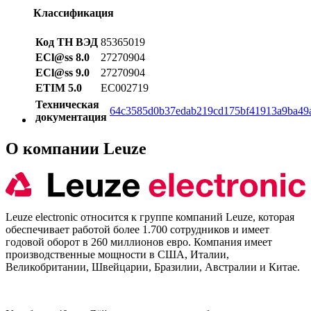
Классификация
Код ТН ВЭД
85365019
ECl@ss 8.0
27270904
ECl@ss 9.0
27270904
ETIM 5.0
EC002719
Техническая
64c3585d0b37edab219cd175bf41913a9ba49
документация
О компании Leuze
Leuze electronic относится к группе компаний Leuze, которая
обеспечивает работой более 1.700 сотрудников и имеет
годовой оборот в 260 миллионов евро. Компания имеет
производственные мощности в США, Италии,
Великобритании, Швейцарии, Бразилии, Австралии и Китае.