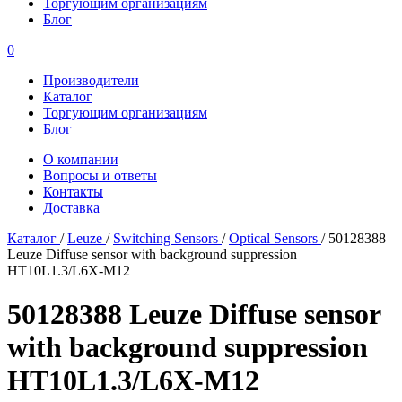
Торгующим организациям
Блог
0
Производители
Каталог
Торгующим организациям
Блог
О компании
Вопросы и ответы
Контакты
Доставка
Каталог
/
Leuze
/
Switching Sensors
/
Optical Sensors
/
50128388
Leuze Diffuse sensor with background suppression
HT10L1.3/L6X-M12
50128388 Leuze Diffuse sensor
with background suppression
HT10L1.3/L6X-M12