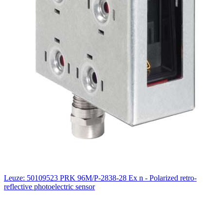
Leuze: 50109523 PRK 96M/P-2838-28 Ex n - Polarized retro-
reflective photoelectric sensor