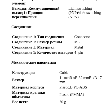
элемент
Выходы: Коммутационный
Light switching
выход 1: Принцип
(PNP)/dark switching
переключения
(NPN)
Соединение
Соединение 1: Тип соединения
Connector
Соединение 1: Размер резьбы
M8
Соединение 1: Материал
Metal
Соединение 1: Количество выводов
4 -pin
Механические параметры
Конструкция
Cubic
11 mmВ xВ 32 mmВ xВ 17
Размер
mm
Материал корпуса
Plastic,В PC-ABS
Материал крышки
Plastic (PMMA)
объектива
Вес нетто
50 g