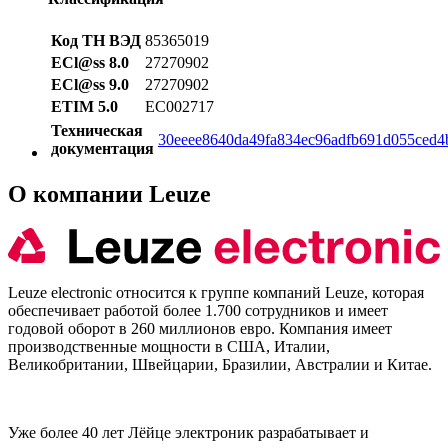
Код ТН ВЭД
85365019
ECl@ss 8.0
27270902
ECl@ss 9.0
27270902
ETIM 5.0
EC002717
Техническая
30eeee8640da49fa834ec96adfb691d055ced4
документация
О компании Leuze
Leuze electronic относится к группе компаний Leuze, которая
обеспечивает работой более 1.700 сотрудников и имеет
годовой оборот в 260 миллионов евро. Компания имеет
производственные мощности в США, Италии,
Великобритании, Швейцарии, Бразилии, Австралии и Китае.
Уже более 40 лет Лёйце электроник разрабатывает и