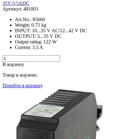
35V/3,5ADC
Артикул: 481003
Art.No.: 85660
Weight: 0.75 kg
INPUT: 10...35 V AC/12...42 V DC
OUTPUT: 5...35 V DC
Output rating: 122 W
Current: 3.5 A
В корзину
Товар в корзине.
Перейти в корзину