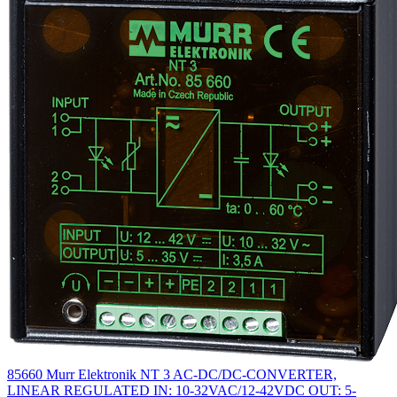
85660 Murr Elektronik NT 3 AC-DC/DC-CONVERTER,
LINEAR REGULATED IN: 10-32VAC/12-42VDC OUT: 5-