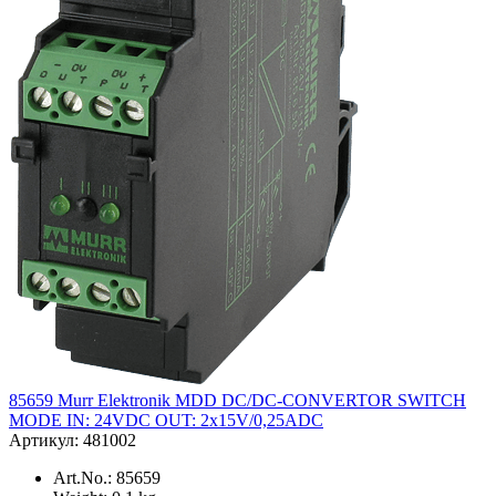
85659 Murr Elektronik MDD DC/DC-CONVERTOR SWITCH
MODE IN: 24VDC OUT: 2x15V/0,25ADC
Артикул: 481002
Art.No.: 85659