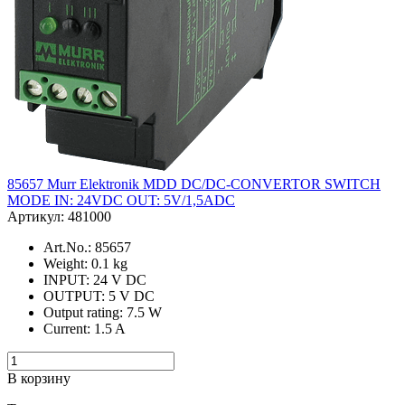
85657 Murr Elektronik MDD DC/DC-CONVERTOR SWITCH
MODE IN: 24VDC OUT: 5V/1,5ADC
Артикул: 481000
Art.No.: 85657
Weight: 0.1 kg
INPUT: 24 V DC
OUTPUT: 5 V DC
Output rating: 7.5 W
Current: 1.5 A
В корзину