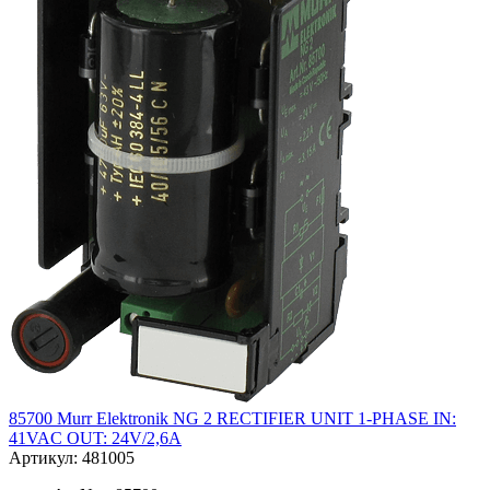
85700 Murr Elektronik NG 2 RECTIFIER UNIT 1-PHASE IN:
41VAC OUT: 24V/2,6A
Артикул: 481005