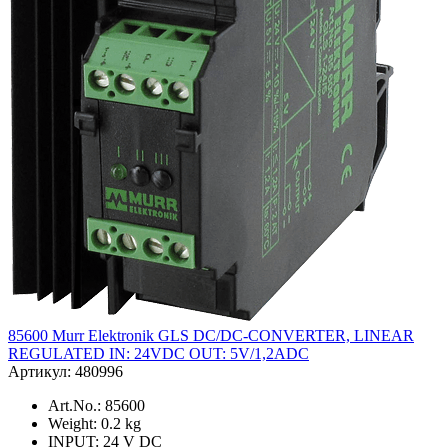
85600 Murr Elektronik GLS DC/DC-CONVERTER, LINEAR
REGULATED IN: 24VDC OUT: 5V/1,2ADC
Артикул: 480996
Art.No.: 85600
Weight: 0.2 kg
INPUT: 24 V DC