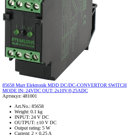
85658 Murr Elektronik MDD DC/DC-CONVERTOR SWITCH
MODE IN: 24VDC OUT: 2x10V/0,25ADC
Артикул: 481001
Art.No.: 85658
Weight: 0.1 kg
INPUT: 24 V DC
OUTPUT: ±10 V DC
Output rating: 5 W
Current: 2 × 0.25 A