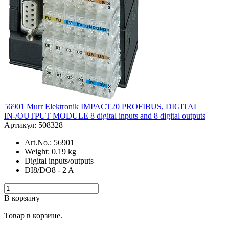
56901 Murr Elektronik IMPACT20 PROFIBUS, DIGITAL
IN-/OUTPUT MODULE 8 digital inputs and 8 digital outputs
Артикул: 508328
Art.No.: 56901
Weight: 0.19 kg
Digital inputs/outputs
DI8/DO8 - 2 A
В корзину
Товар в корзине.