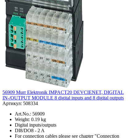
56909 Murr Elektronik IMPACT20 DEVCIENET, DIGITAL
IN-/OUTPUT MODULE 8 digital inputs and 8 digital outputs
Артикул: 508334
Art.No.: 56909
Weight: 0.19 kg
Digital inputs/outputs
DI8/DO8 - 2 A
For connection cables please see chapter "Connection