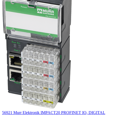
56921 Murr Elektronik IMPACT20 PROFINET IO, DIGITAL