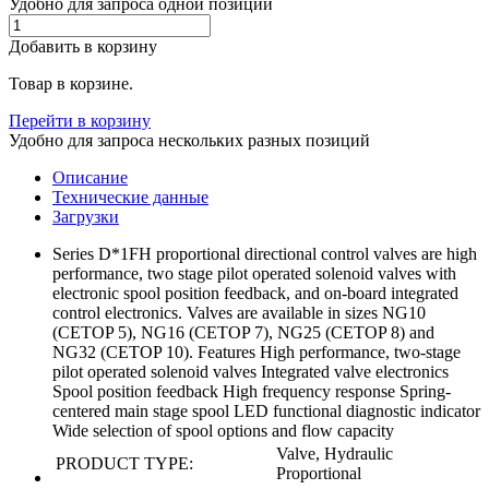
Удобно для запроса одной позиции
Добавить в корзину
Товар в корзине.
Перейти в корзину
Удобно для запроса нескольких разных позиций
Описание
Технические данные
Загрузки
Series D*1FH proportional directional control valves are high
performance, two stage pilot operated solenoid valves with
electronic spool position feedback, and on-board integrated
control electronics. Valves are available in sizes NG10
(CETOP 5), NG16 (CETOP 7), NG25 (CETOP 8) and
NG32 (CETOP 10). Features High performance, two-stage
pilot operated solenoid valves Integrated valve electronics
Spool position feedback High frequency response Spring-
centered main stage spool LED functional diagnostic indicator
Wide selection of spool options and flow capacity
Valve, Hydraulic
PRODUCT TYPE:
Proportional