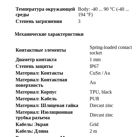
Температура окружающей
Body: -40 ... 90 °C (-40 ...
среды
194 °F)
Степень загрязнения
3
Механические характеристики
Spring-loaded contact
Контактные элементы
socket
Диаметр контакта
1 mm
Степень защиты
IP67
Материал: Контакты
CuSn / Au
Материал: Контактная
Au
поверхность
Материал: Корпус
TPU, black
Материал: Кабель
PUR
Материал: Шлицевая гайка
Diecast zinc
Материал: Изоляционная
Diecast zinc
трубка разъема
Кабель: Экран
Grid
Кабель: Длина
2 m