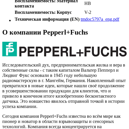
Воспламеняемость: Материал
HB
контакта
Воспламеняемость: Корпус
V-2
Техническая информация (EN)
tmdoc5797a_eng.pdf
О компании Pepperl+Fuchs
Исследовательский дух, предпринимательская жилка и вера в
собственные силы - с таким капиталом Вальтер Пепперл и
Людвиг Фукс основали в 1945 году небольшую
радиомастерскую в г. Мангейм, Германия. Накопленный опыт
превратился в новые идеи, которые нашли своё продолжение
в усовершенствовании продукции для клиентов, что и
привело в конечном итоге кизобретению бесконтактного
датчика. Это новшество явилось отправной точкой в истории
успеха компании.
Сегодня компания Pepperl+Fuchs известна во всём мире как
пионер и новатор в области взрывозащиты и сенсорных
технологий. Компания всегда концентрируется на