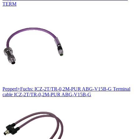
TERM
Pepperl+Fuchs: ICZ-2T/TR-0,2M-PUR ABG-V15B-G Terminal
cable ICZ-2T/TR-0,2M-PUR ABG-V15B-G