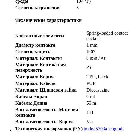
среды
194 °F)
Степень загрязнения
3
Механические характеристики
Spring-loaded contact
Контактные элементы
socket
Диаметр контакта
1 mm
Степень защиты
IP67
Материал: Контакты
CuSn / Au
Материал: Контактная
Au
поверхность
Материал: Корпус
TPU, black
Материал: Кабель
PUR
Материал: Шлицевая гайка
Diecast zinc
Кабель: Экран
Grid
Кабель: Длина
50 m
Воспламеняемость: Материал
HB
контакта
Воспламеняемость: Корпус
V-2
Техническая информация (EN)
tmdoc5708a_eng.pdf