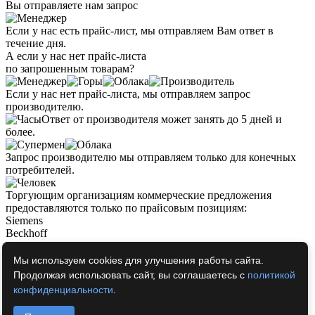
Вы отправляете нам запрос
Если у нас есть прайс-лист, мы отправляем Вам ответ в
течение дня.
А если у нас нет прайс-листа
по запрошенным товарам?
Если у нас нет прайс-листа, мы отправляем запрос
производителю.
Ответ от производителя может занять до 5 дней и
более.
Запрос производителю мы отправляем только для конечных
потребителей.
Торгующим организациям коммерческие предложения
предоставляются только по прайсовым позициям:
Siemens
Beckhoff
Pepperl+Fuchs
Phoenix Contact
Мы используем cookies для улучшения работы сайта.
PILZ
Продолжая использовать сайт, вы соглашаетесь с
политикой
Turck
конфиденциальности
.
Leuze Electronic
Endress+Hauser