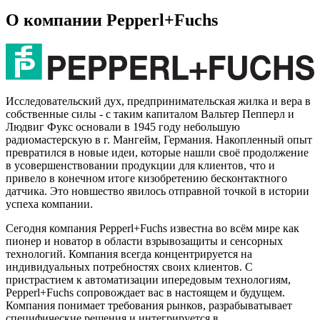
О компании Pepperl+Fuchs
Исследовательский дух, предпринимательская жилка и вера в
собственные силы - с таким капиталом Вальтер Пепперл и
Людвиг Фукс основали в 1945 году небольшую
радиомастерскую в г. Мангейм, Германия. Накопленный опыт
превратился в новые идеи, которые нашли своё продолжение
в усовершенствовании продукции для клиентов, что и
привело в конечном итоге кизобретению бесконтактного
датчика. Это новшество явилось отправной точкой в истории
успеха компании.
Сегодня компания Pepperl+Fuchs известна во всём мире как
пионер и новатор в области взрывозащиты и сенсорных
технологий. Компания всегда концентрируется на
индивидуальных потребностях своих клиентов. С
пристрастием к автоматизации ипередовым технологиям,
Pepperl+Fuchs сопровождает вас в настоящем и будущем.
Компания понимает требования рынков, разрабыватывает
специфические решения и интегрируется в