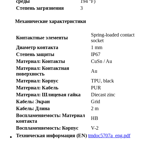
среды
194 °F)
Степень загрязнения
3
Механические характеристики
Spring-loaded contact
Контактные элементы
socket
Диаметр контакта
1 mm
Степень защиты
IP67
Материал: Контакты
CuSn / Au
Материал: Контактная
Au
поверхность
Материал: Корпус
TPU, black
Материал: Кабель
PUR
Материал: Шлицевая гайка
Diecast zinc
Кабель: Экран
Grid
Кабель: Длина
2 m
Воспламеняемость: Материал
HB
контакта
Воспламеняемость: Корпус
V-2
Техническая информация (EN)
tmdoc5707a_eng.pdf