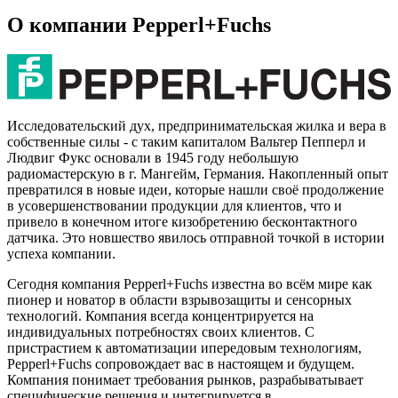
О компании Pepperl+Fuchs
Исследовательский дух, предпринимательская жилка и вера в
собственные силы - с таким капиталом Вальтер Пепперл и
Людвиг Фукс основали в 1945 году небольшую
радиомастерскую в г. Мангейм, Германия. Накопленный опыт
превратился в новые идеи, которые нашли своё продолжение
в усовершенствовании продукции для клиентов, что и
привело в конечном итоге кизобретению бесконтактного
датчика. Это новшество явилось отправной точкой в истории
успеха компании.
Сегодня компания Pepperl+Fuchs известна во всём мире как
пионер и новатор в области взрывозащиты и сенсорных
технологий. Компания всегда концентрируется на
индивидуальных потребностях своих клиентов. С
пристрастием к автоматизации ипередовым технологиям,
Pepperl+Fuchs сопровождает вас в настоящем и будущем.
Компания понимает требования рынков, разрабыватывает
специфические решения и интегрируется в