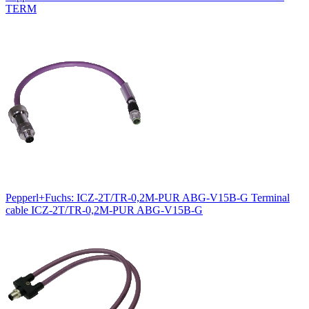
TERM
Pepperl+Fuchs: ICZ-2T/TR-0,2M-PUR ABG-V15B-G Terminal
cable ICZ-2T/TR-0,2M-PUR ABG-V15B-G