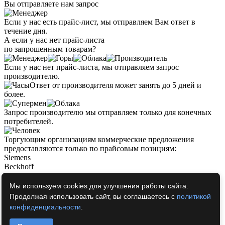
Вы отправляете нам запрос
Если у нас есть прайс-лист, мы отправляем Вам ответ в
течение дня.
А если у нас нет прайс-листа
по запрошенным товарам?
Если у нас нет прайс-листа, мы отправляем запрос
производителю.
Ответ от производителя может занять до 5 дней и
более.
Запрос производителю мы отправляем только для конечных
потребителей.
Торгующим организациям коммерческие предложения
предоставляются только по прайсовым позициям:
Siemens
Beckhoff
Pepperl+Fuchs
Phoenix Contact
Мы используем cookies для улучшения работы сайта.
PILZ
Продолжая использовать сайт, вы соглашаетесь с
политикой
Turck
конфиденциальности
.
Leuze Electronic
Endress+Hauser