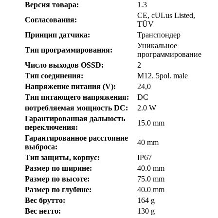
Версия товара:
1.3
CE, cULus Listed,
Согласования:
TÜV
Принцип датчика:
Транспондер
Уникальное
Тип программирования:
программирование
Число выходов OSSD:
2
Тип соединения:
M12, 5pol. male
Напряжение питания (V):
24,0
Тип питающего напряжения:
DC
потребляемая мощность DC:
2.0 W
Гарантированная дальность
15.0 mm
переключения:
Гарантированное расстояние
40 mm
выброса:
Тип защиты, корпус:
IP67
Размер по ширине:
40.0 mm
Размер по высоте:
75.0 mm
Размер по глубине:
40.0 mm
Вес брутто:
164 g
Вес нетто:
130 g