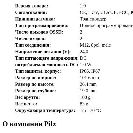
Версия товара:
1.0
Согласования:
CE, TÜV, UL/cUL, FCC,
Принцип датчика:
Транспондер
Тип программирования:
Полное программирован
Число выходов OSSD:
2
Число входов:
2
Тип соединения:
M12, 8pol. male
Напряжение питания (V):
24,0
Тип питающего напряжения:
DC
потребляемая мощность DC:
1.0 W
Тип защиты, корпус:
IP66, IP67
Размер по ширине:
101.6 mm
Размер по высоте:
26.4 mm
Размер по глубине:
19.0 mm
Вес брутто:
100 g
Вес нетто:
83 g
Окружающая температура:
-25 - 70 °C
О компании Pilz