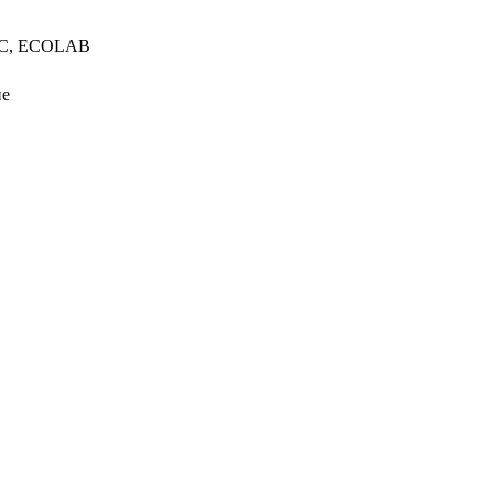
 IC, ECOLAB
ие