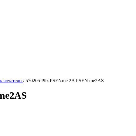
ключатели
/
570205 Pilz PSENme 2A PSEN me2AS
 me2AS