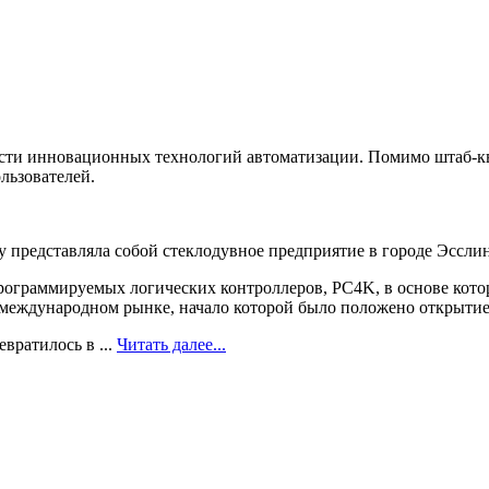
асти инновационных технологий автоматизации. Помимо штаб-к
льзователей.
у представляла собой стеклодувное предприятие в городе Эсслин
рограммируемых логических контроллеров, PC4K, в основе котор
 международном рынке, начало которой было положено открыти
вратилось в ...
Читать далее...